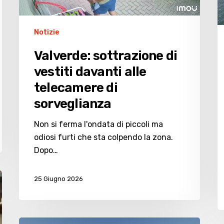
G
di
M
sorveglianza
Notizie
a
il
Valverde: sottrazione di
S
vestiti davanti alle
C
telecamere di
E
–
sorveglianza
P
E
Non si ferma l'ondata di piccoli ma
odiosi furti che sta colpendo la zona.
Dopo…
25 Giugno 2026
Cesenatico