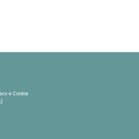
acy e Cookie
s]