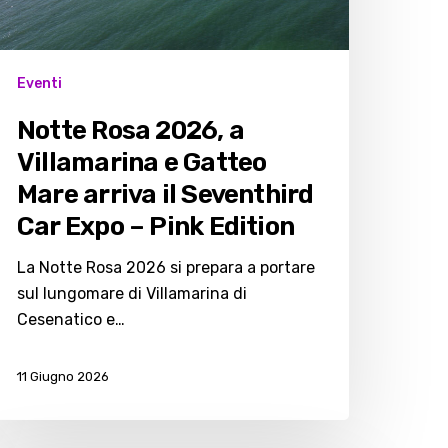
atteo
are
rriva
Eventi
eventhird
Notte Rosa 2026, a
ar
Villamarina e Gatteo
xpo
Mare arriva il Seventhird
Car Expo – Pink Edition
ink
dition
La Notte Rosa 2026 si prepara a portare
sul lungomare di Villamarina di
Cesenatico e…
11 Giugno 2026