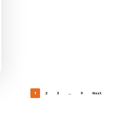
1
2
3
…
9
Next