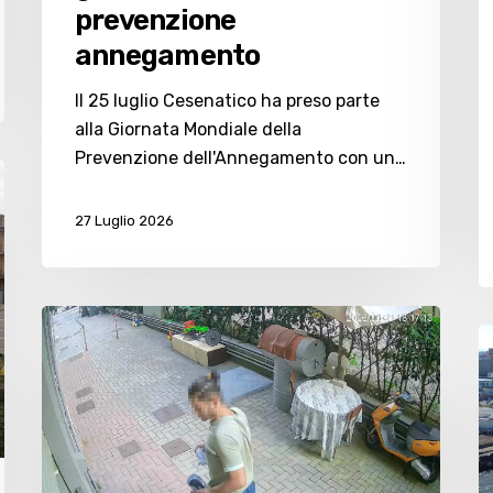
prevenzione
annegamento
Il 25 luglio Cesenatico ha preso parte
alla Giornata Mondiale della
Prevenzione dell'Annegamento con un…
27 Luglio 2026
Valverde:
N
sottrazione
R
di
2
vestiti
a
davanti
V
alle
e
telecamere