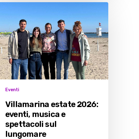
illamarina
state
026:
venti,
usica
pettacoli
ul
ungomare
Eventi
Villamarina estate 2026:
eventi, musica e
spettacoli sul
lungomare