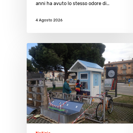
anni ha avuto lo stesso odore di…
4 Agosto 2026
Cesenatico:
una
nuova
casa
dell’acqua
a
Villamarina