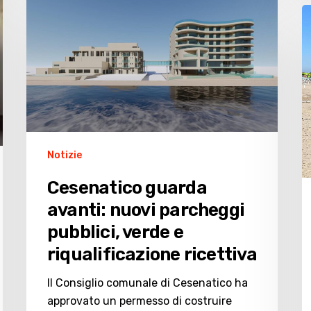
V
guarda
e
avanti:
2
nuovi
e
parcheggi
m
pubblici,
e
verde
s
e
s
riqualificazione
Notizie
l
ricettiva
Cesenatico guarda
avanti: nuovi parcheggi
pubblici, verde e
riqualificazione ricettiva
Il Consiglio comunale di Cesenatico ha
approvato un permesso di costruire