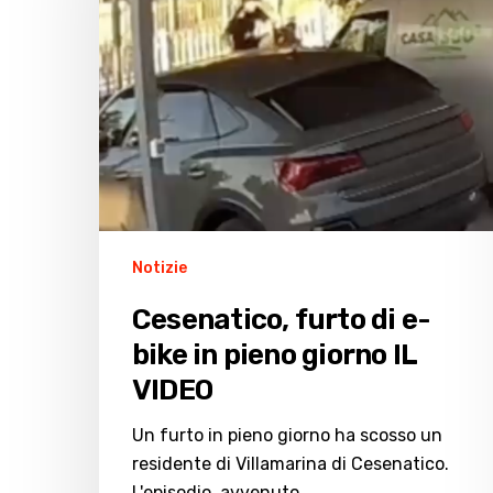
bike
in
pieno
giorno
IL
VIDEO
Notizie
Cesenatico, furto di e-
bike in pieno giorno IL
VIDEO
Un furto in pieno giorno ha scosso un
residente di Villamarina di Cesenatico.
L'episodio, avvenuto…