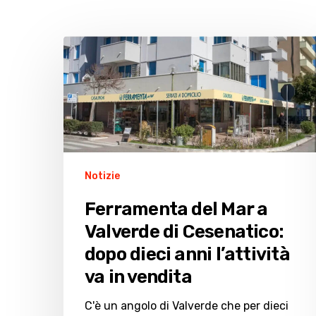
Ferramenta
del
Mar
a
Valverde
di
Cesenatico:
dopo
Notizie
dieci
Ferramenta del Mar a
anni
Valverde di Cesenatico:
l’attività
va
dopo dieci anni l’attività
in
va in vendita
vendita
C'è un angolo di Valverde che per dieci