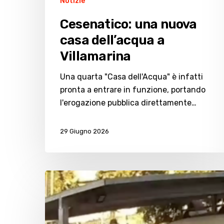
Notizie
Cesenatico: una nuova
casa dell’acqua a
Villamarina
Una quarta "Casa dell'Acqua" è infatti
pronta a entrare in funzione, portando
l'erogazione pubblica direttamente…
29 Giugno 2026
Cesenatico,
furto
di
e-