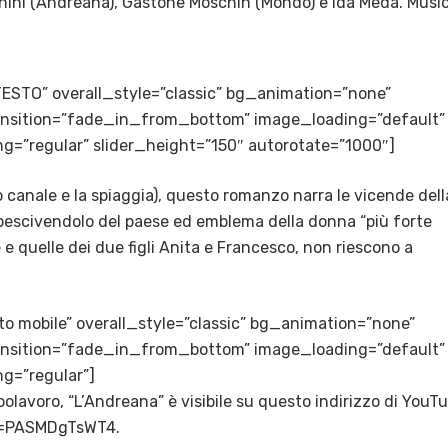
cchini (Andreana), Gastone Moschin (Mondo) e Ida Meda. Musi
TESTO” overall_style=”classic” bg_animation=”none”
transition=”fade_in_from_bottom” image_loading=”default”
g=”regular” slider_height=”150″ autorotate=”1000″]
 canale e la spiaggia), questo romanzo narra le vicende dell
 pescivendolo del paese ed emblema della donna “più forte
e e quelle dei due figli Anita e Francesco, non riescono a
sto mobile” overall_style=”classic” bg_animation=”none”
transition=”fade_in_from_bottom” image_loading=”default”
g=”regular”]
apolavoro, “L’Andreana” è visibile su questo indirizzo di YouT
v=PASMDgTsWT4.