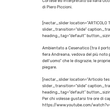
Cortese ed interpretato da Ilaria O
di Piero Piccioni.
[nectar_slider location=”ARTICOLO 
slider_transition=”slide” caption_
heading_tag=”default” button_sizin
Ambientato a Cesenatico (tra il porto
fiera Andreana, vedova del più noto
dell’uomo” che le disgrazie, le propri
piegare.
[nectar_slider location=”Articolo te
slider_transition=”slide” caption_
heading_tag=”default” button_sizin
Per chi volesse gustarsi tre ore di c
https://www.youtube.com/watch?