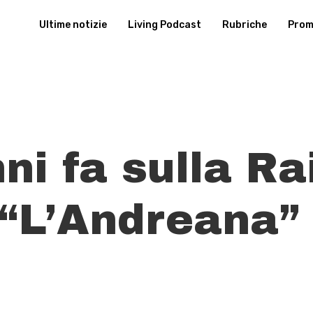
Ultime notizie
Living Podcast
Rubriche
Promu
ni fa sulla Ra
 “L’Andreana”