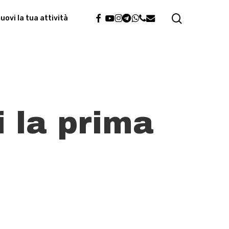
search
facebook
youtube
instagram
telegram
whatsapp
phone
email
ovi la tua attività
i la prima