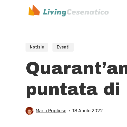
Skip
to
main
content
Notizie
Eventi
Quarant’an
puntata di
Mario Pugliese
18 Aprile 2022