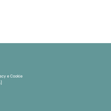
acy e Cookie
s]