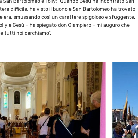
ra San Bartolomeo e Tolly: “Quando Gesù ha incontrato San
tere difficile, ha visto il buono e San Bartolomeo ha trovato
e era, smussando così un carattere spigoloso e sfuggente.
olly e Gesù – ha spiegato don Giampiero – mi auguro che
e tutti noi cerchiamo”.