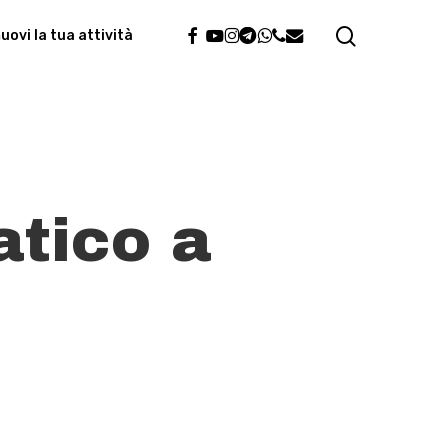
search
facebook
youtube
instagram
telegram
whatsapp
phone
email
ovi la tua attività
atico a