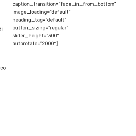
caption_transition=”fade_in_from_bottom”
image_loading=”default”
heading_tag=”default”
button_sizing=”regular”
di
slider_height=”300″
autorotate=”2000″]
ico