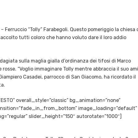
 – Ferruccio “Tolly” Farabegoli. Questo pomeriggio la chiesa 
ccolto tutti coloro che hanno voluto dare il loro addio
 adagiata sulla maglia gialla d’ordinanza dei tifosi di Marco
e rosse. “Voglio immaginare Tolly mentre abbraccia il suo am
 Giampiero Casadei, parrocco di San Giacomo, ha ricordato il
ta.
TESTO” overall_style=”classic” bg_animation=”none”
transition=”fade_in_from_bottom” image_loading=”default”
g=”regular” slider_height=”150″ autorotate=”1000″]