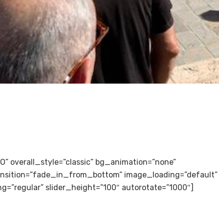
LTO” overall_style=”classic” bg_animation=”none”
transition=”fade_in_from_bottom” image_loading=”default”
g=”regular” slider_height=”100″ autorotate=”1000″]