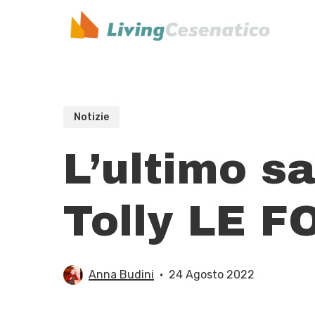
Skip
to
main
content
Notizie
L’ultimo s
Tolly LE F
Anna Budini
24 Agosto 2022