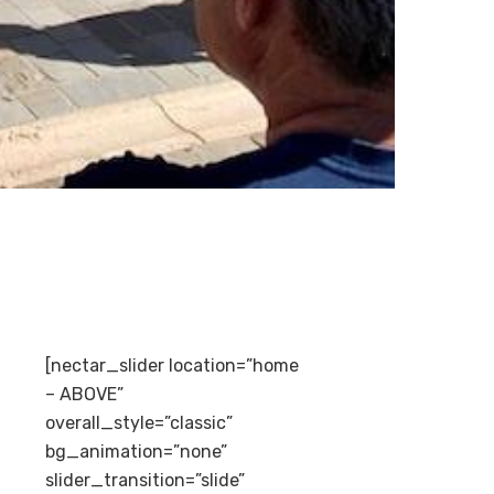
[nectar_slider location=”home
– ABOVE”
overall_style=”classic”
bg_animation=”none”
slider_transition=”slide”