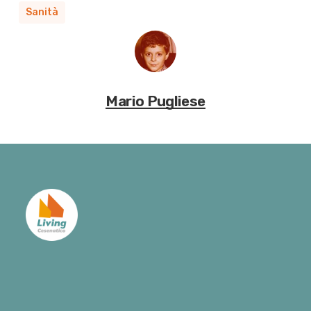
Sanità
Mario Pugliese