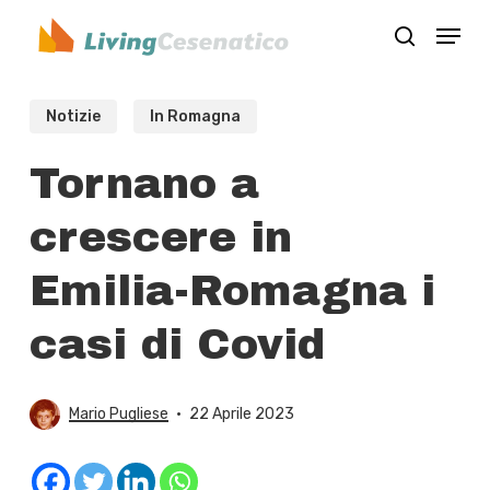
Skip
Menu
to
search
Close
main
Menu
content
Notizie
In Romagna
Tornano a
crescere in
Emilia-Romagna i
casi di Covid
Mario Pugliese
22 Aprile 2023