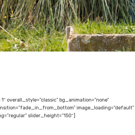
to 1″ overall_style=”classic” bg_animation=”none”
transition=”fade_in_from_bottom” image_loading=”default”
g=”regular” slider_height=”150″]