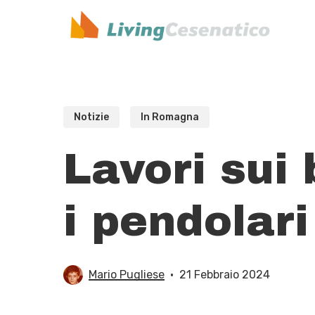
Skip
to
main
content
Notizie
In Romagna
Lavori sui 
i pendolari
Mario Pugliese
21 Febbraio 2024