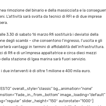
ea rimozione del binario e della massicciata e la consegue
ni. L’attività sarà svolta da tecnici di RFI e di due imprese
pera.
le 3.30 di sabato 16 marzo Rfi sostituirà i deviatoi della
one degli scambi – che consentono l’ingresso, l’uscita e gli
orterà vantaggi in termini di affidabilità dell’infrastruttura.
i di Rfi e di un’impresa appaltatrice e circa dieci mezzi
o della stazione di Igea marina sarà fuori servizio.
i due interventi è di oltre 1 milione e 400 mila euro.
TESTO” overall_style=”classic” bg_animation=”none”
transition=”fade_in_from_bottom” image_loading=”default”
g=”regular” slider_height=”150″ autorotate=”1000″]