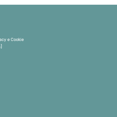
acy e Cookie
s]