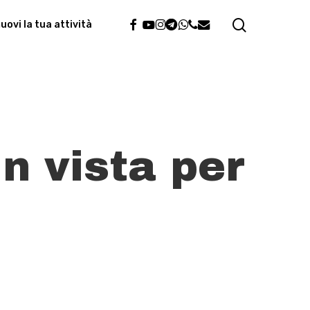
search
facebook
youtube
instagram
telegram
whatsapp
phone
email
ovi la tua attività
in vista per
e