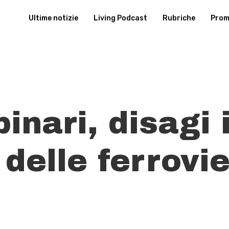
Ultime notizie
Living Podcast
Rubriche
Promu
binari, disagi 
 delle ferrovi