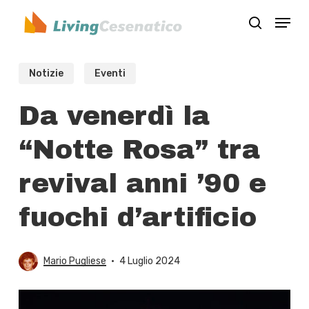
Skip
Menu
to
search
Close
main
Menu
content
Notizie
Eventi
Da venerdì la
“Notte Rosa” tra
revival anni ’90 e
fuochi d’artificio
Mario Pugliese
4 Luglio 2024