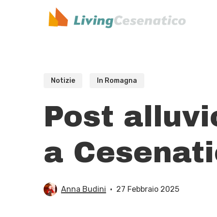
Skip
to
main
content
Notizie
In Romagna
Post alluvi
a Cesenat
Anna Budini
27 Febbraio 2025