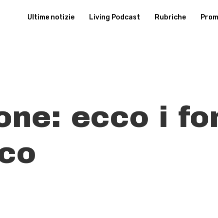
Ultime notizie
Living Podcast
Rubriche
Promu
one: ecco i fo
ico