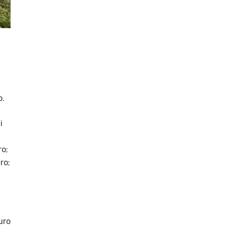
o.
i
ro;
ro;
uro