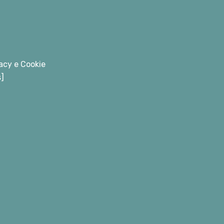
acy e Cookie
s]