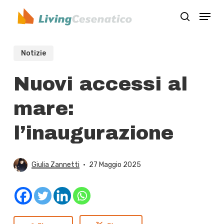
Skip
Menu
to
search
Close
main
Menu
content
Notizie
Nuovi accessi al
mare:
l’inaugurazione
Giulia Zannetti
27 Maggio 2025