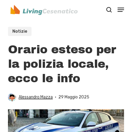
Skip
Menu
to
search
Close
main
Menu
content
Notizie
Orario esteso per
la polizia locale,
ecco le info
Alessandro Mazza
29 Maggio 2025