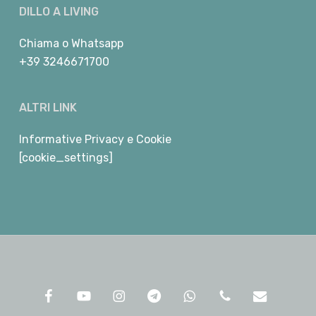
DILLO A LIVING
Chiama
o
Whatsapp
+39 3246671700
ALTRI LINK
Informative Privacy e Cookie
[cookie_settings]
facebook
youtube
instagram
telegram
whatsapp
phone
email