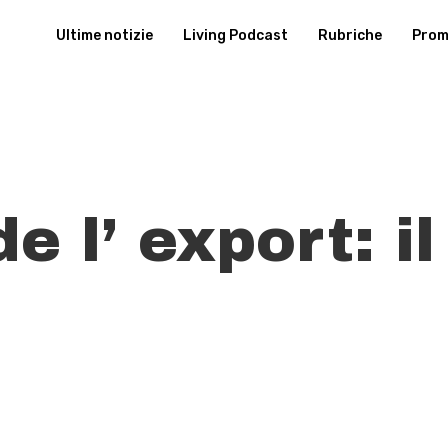
Ultime notizie
Living Podcast
Rubriche
Promu
e l’ export: i