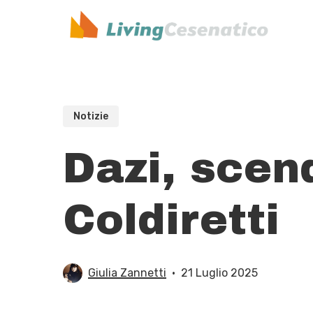
Skip
to
main
content
Notizie
Dazi, scend
Coldiretti
Giulia Zannetti
21 Luglio 2025