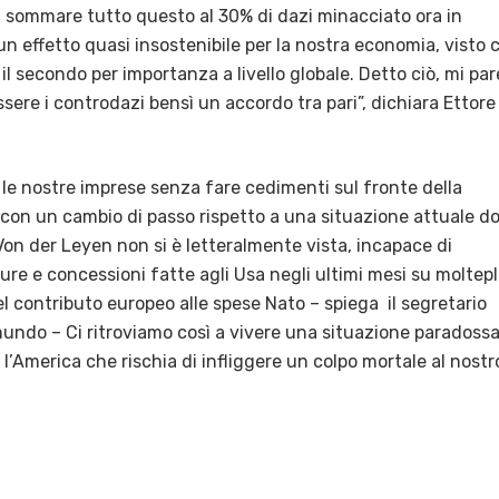
 a sommare tutto questo al 30% di dazi minacciato ora in
un effetto quasi insostenibile per la nostra economia, visto 
il secondo per importanza a livello globale. Detto ciò, mi par
sere i controdazi bensì un accordo tra pari”, dichiara Ettore
 le nostre imprese senza fare cedimenti sul fronte della
, con un cambio di passo rispetto a una situazione attuale d
on der Leyen non si è letteralmente vista, incapace di
re e concessioni fatte agli Usa negli ultimi mesi su moltepl
el contributo europeo alle spese Nato – spiega il segretario
undo – Ci ritroviamo così a vivere una situazione paradossa
 l’America che rischia di infliggere un colpo mortale al nostr