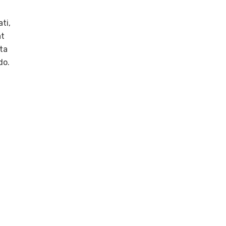
ati,
at
tta
do.