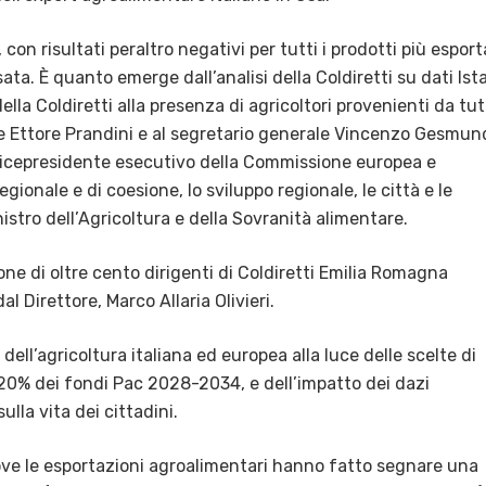
 con risultati peraltro negativi per tutti i prodotti più esport
sata. È quanto emerge dall’analisi della Coldiretti su dati Ist
lla Coldiretti alla presenza di agricoltori provenienti da tu
le Ettore Prandini e al segretario generale Vincenzo Gesmun
to, vicepresidente esecutivo della Commissione europea e
gionale e di coesione, lo sviluppo regionale, le città e le
istro dell’Agricoltura e della Sovranità alimentare.
ne di oltre cento dirigenti di Coldiretti Emilia Romagna
l Direttore, Marco Allaria Olivieri.
ll’agricoltura italiana ed europea alla luce delle scelte di
el 20% dei fondi Pac 2028-2034, e dell’impatto dei dazi
lla vita dei cittadini.
ove le esportazioni agroalimentari hanno fatto segnare una