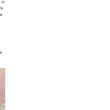
 si
fe
ne
re