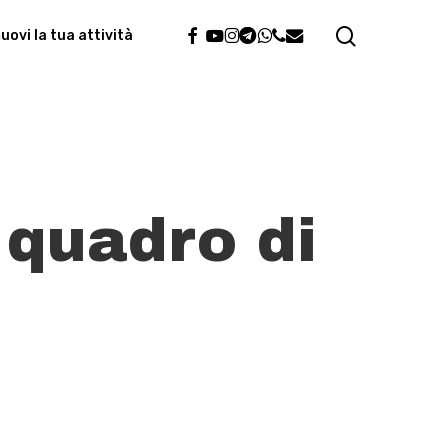
search
facebook
youtube
instagram
telegram
whatsapp
phone
email
ovi la tua attività
l quadro di