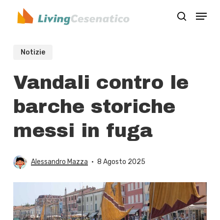
Skip
Menu
to
search
Close
main
Menu
content
Notizie
Vandali contro le
barche storiche
messi in fuga
Alessandro Mazza
8 Agosto 2025