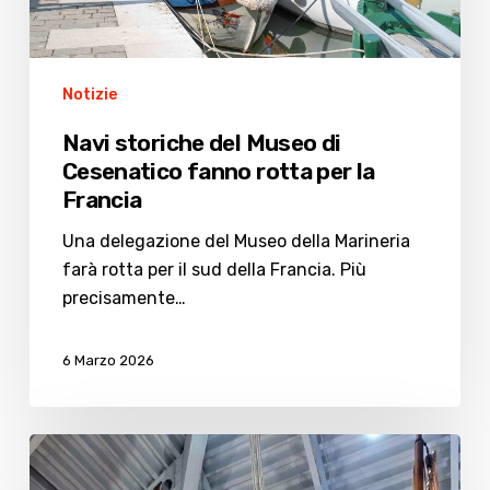
per
la
Francia
Notizie
Navi storiche del Museo di
Cesenatico fanno rotta per la
Francia
Una delegazione del Museo della Marineria
farà rotta per il sud della Francia. Più
precisamente…
6 Marzo 2026
Nasce
l’Associazione