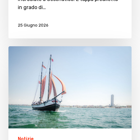
in grado di…
25 Giugno 2026
Il
Nuovo
Trionfo
è
sbarcato
a
Cesenatico
Notizie