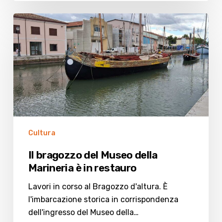
Il
bragozzo
del
Museo
della
Marineria
è
in
restauro
Cultura
Il bragozzo del Museo della
Marineria è in restauro
Lavori in corso al Bragozzo d'altura. È
l'imbarcazione storica in corrispondenza
dell'ingresso del Museo della…