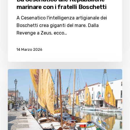
marinare con i fratelli Boschetti
A Cesenatico l'intelligenza artigianale dei
Boschetti crea giganti del mare. Dalla
Revenge a Zeus, ecco…
14 Marzo 2026
Navi
storiche
del
Museo
di
Cesenatico
fanno
rotta