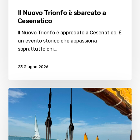
Il Nuovo Trionfo è sbarcato a
Cesenatico
Il Nuovo Trionfo è approdato a Cesenatico. È
un evento storico che appassiona
soprattutto chi…
23 Giugno 2026
Marinai
per
un
giorno
con
l’associazione