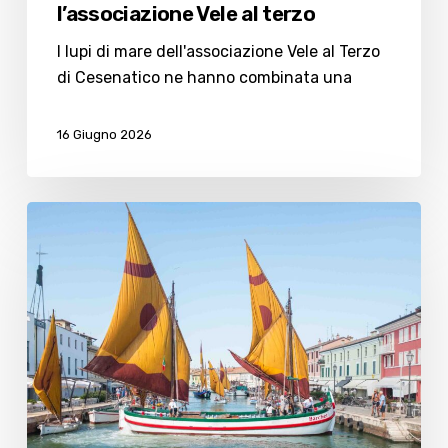
l’associazione Vele al terzo
I lupi di mare dell'associazione Vele al Terzo
di Cesenatico ne hanno combinata una
16 Giugno 2026
A
Cesenatico
torna
la
tradizione
marinara,
inizia
la
stagione
delle