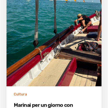
Vele
al
terzo
Cultura
Marinai per un giorno con