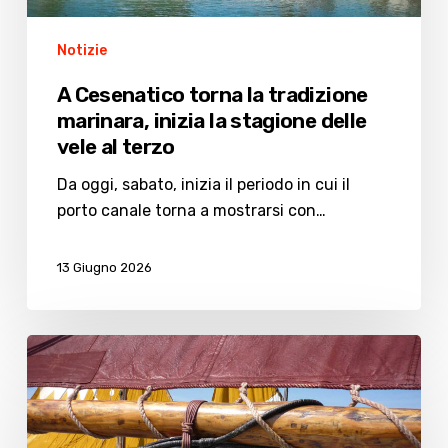
vele
Notizie
al
terzo
A Cesenatico torna la tradizione
marinara, inizia la stagione delle
vele al terzo
Da oggi, sabato, inizia il periodo in cui il
porto canale torna a mostrarsi con…
13 Giugno 2026
Cesenatico
cerca
10
giovani