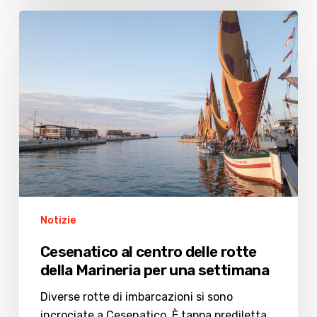
Cesenatico
al
centro
delle
rotte
della
Marineria
per
una
settimana
Notizie
Cesenatico al centro delle rotte
della Marineria per una settimana
Diverse rotte di imbarcazioni si sono
incrociate a Cesenatico. È tappa prediletta