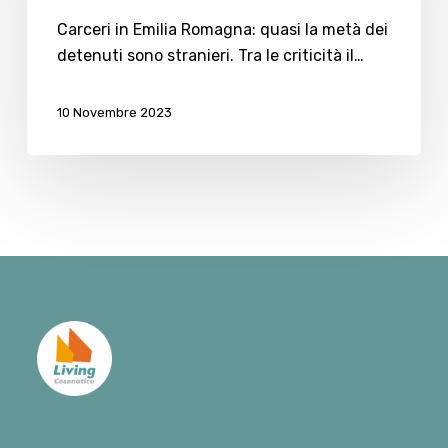
quasi
la
Carceri in Emilia Romagna: quasi la metà dei
metà
detenuti sono stranieri. Tra le criticità il…
dei
detenuti
10 Novembre 2023
sono
stranieri