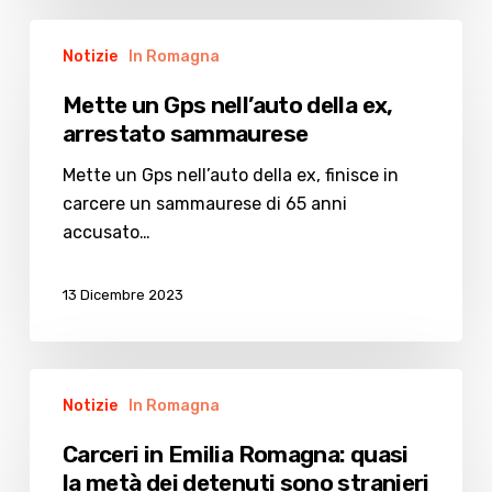
Mette
Notizie
In Romagna
un
Gps
Mette un Gps nell’auto della ex,
nell’auto
arrestato sammaurese
della
ex,
Mette un Gps nell’auto della ex, finisce in
arrestato
carcere un sammaurese di 65 anni
sammaurese
accusato…
13 Dicembre 2023
Carceri
Notizie
In Romagna
in
Emilia
Carceri in Emilia Romagna: quasi
Romagna:
la metà dei detenuti sono stranieri