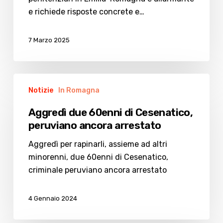
e richiede risposte concrete e…
7 Marzo 2025
Aggredì
Notizie
In Romagna
due
60enni
Aggredì due 60enni di Cesenatico,
di
peruviano ancora arrestato
Cesenatico,
peruviano
Aggredì per rapinarli, assieme ad altri
ancora
minorenni, due 60enni di Cesenatico,
arrestato
criminale peruviano ancora arrestato
4 Gennaio 2024