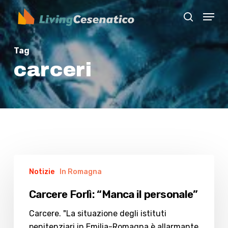
Skip
Menu
to
search
Close
main
Menu
content
Tag
carceri
Carcere
Notizie
In Romagna
Forlì:
“Manca
Carcere Forlì: “Manca il personale”
il
personale”
Carcere. "La situazione degli istituti
penitenziari in Emilia-Romagna è allarmante