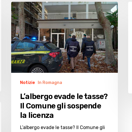
L’albergo
In
evade
h
le
5
tasse?
cl
Il
“i
Comune
ne
gli
D
sospende
a
la
licenza
Notizie
In Romagna
L’albergo evade le tasse?
Il Comune gli sospende
la licenza
L’albergo evade le tasse? Il Comune gli