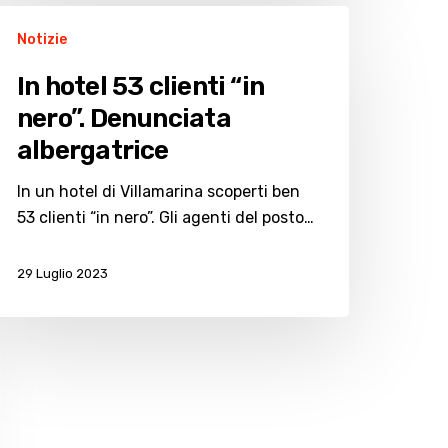
Notizie
otel
3
In hotel 53 clienti “in
ienti
nero”. Denunciata
n
albergatrice
ro”.
enunciata
In un hotel di Villamarina scoperti ben
lbergatrice
53 clienti “in nero”. Gli agenti del posto…
29 Luglio 2023