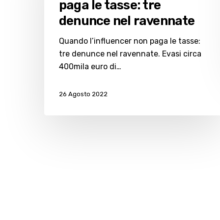
paga le tasse: tre
le
denunce nel ravennate
tasse:
tre
Quando l’influencer non paga le tasse:
denunce
tre denunce nel ravennate. Evasi circa
nel
400mila euro di…
ravennate
26 Agosto 2022