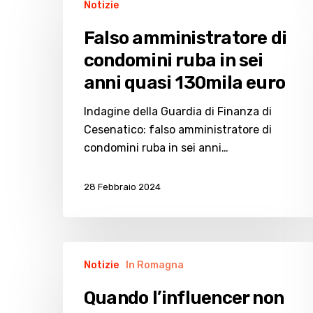
Notizie
amministratore
di
Falso amministratore di
condomini
condomini ruba in sei
ruba
anni quasi 130mila euro
in
sei
Indagine della Guardia di Finanza di
anni
Cesenatico: falso amministratore di
quasi
condomini ruba in sei anni…
130mila
euro
28 Febbraio 2024
Quando
Notizie
In Romagna
l’influencer
non
Quando l’influencer non
paga