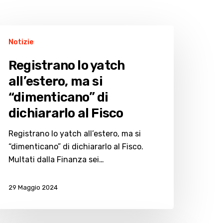
egistrano
Notizie
atch
Registrano lo yatch
l’estero,
all’estero, ma si
a
“dimenticano” di
dimenticano”
dichiararlo al Fisco
Registrano lo yatch all’estero, ma si
ichiararlo
“dimenticano” di dichiararlo al Fisco.
Multati dalla Finanza sei…
isco
29 Maggio 2024