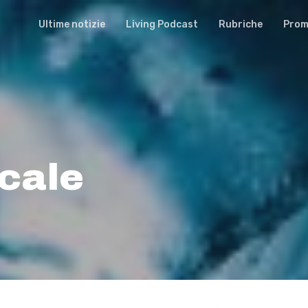
Ultime notizie
Living Podcast
Rubriche
Promu
scale