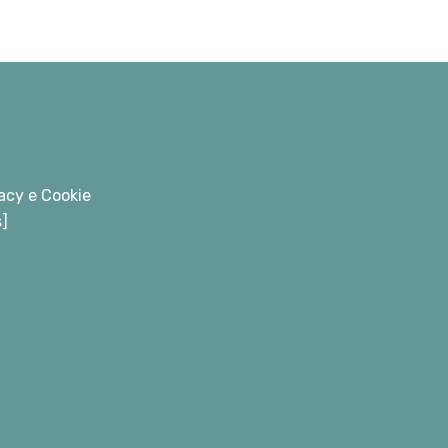
acy e Cookie
s]