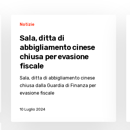
Sala,
R
Notizie
ditta
lo
di
y
Sala, ditta di
abbigliamento
al
abbigliamento cinese
cinese
m
chiusa per evasione
chiusa
si
per
“
fiscale
evasione
di
Sala, ditta di abbigliamento cinese
fiscale
d
chiusa dalla Guardia di Finanza per
al
evasione fiscale
F
10 Luglio 2024