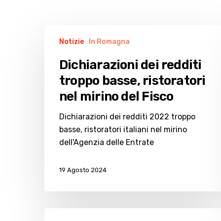
Dichiarazioni
Notizie
In Romagna
dei
redditi
Dichiarazioni dei redditi
troppo
troppo basse, ristoratori
basse,
nel mirino del Fisco
ristoratori
nel
Dichiarazioni dei redditi 2022 troppo
mirino
basse, ristoratori italiani nel mirino
del
dell'Agenzia delle Entrate
Fisco
19 Agosto 2024
Falso