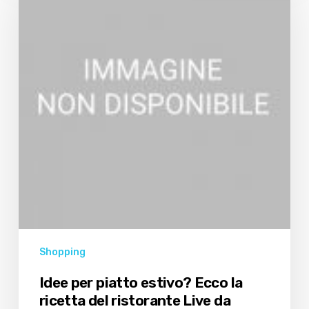
piatto
estivo?
Ecco
la
ricetta
del
ristorante
Live
da
Luciano
Shopping
Idee per piatto estivo? Ecco la
ricetta del ristorante Live da