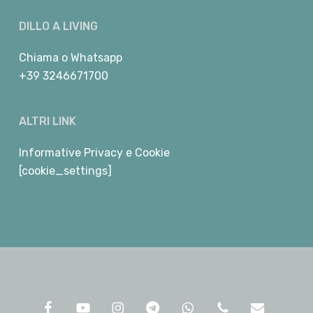
DILLO A LIVING
Chiama
o
Whatsapp
+39 3246671700
ALTRI LINK
Informative Privacy e Cookie
[cookie_settings]
facebook
youtube
instagram
telegram
whatsapp
phone
email