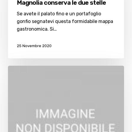
Magnolia conserva le due stelle
Magnolia
conserva
Se avete il palato fino e un portafoglio
le
gonfio segnatevi questa formidabile mappa
due
gastronomica. Si…
stelle
25 Novembre 2020
Sfogliata
La
Gorda,
il
gusto
è
servito!