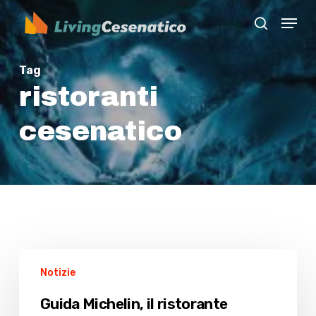
Skip
Menu
to
search
Close
main
Menu
content
Tag
ristoranti
cesenatico
Guida
Notizie
Michelin,
il
Guida Michelin, il ristorante
ristorante