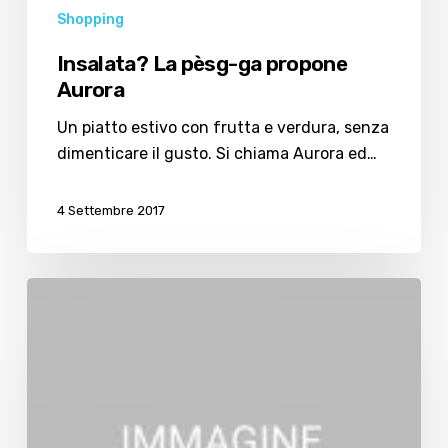
Shopping
Insalata? La pèsg-ga propone
Aurora
Un piatto estivo con frutta e verdura, senza
dimenticare il gusto. Si chiama Aurora ed…
4 Settembre 2017
Insalata
fresca?
Ecco
La
pèsg-
ga