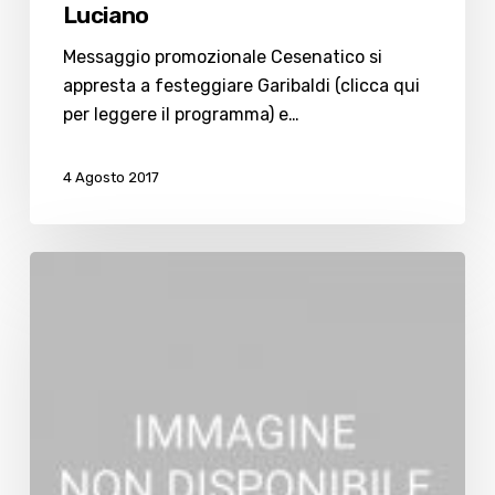
Luciano
Messaggio promozionale Cesenatico si
appresta a festeggiare Garibaldi (clicca qui
per leggere il programma) e…
4 Agosto 2017
Pesce,
verdure
e
spezie,
un’idea
da
gourmet