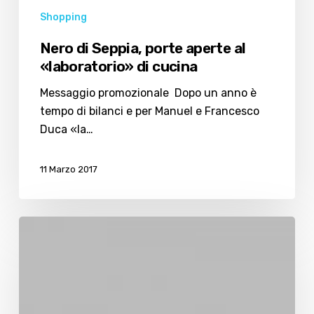
Shopping
Nero di Seppia, porte aperte al
«laboratorio» di cucina
Messaggio promozionale Dopo un anno è
tempo di bilanci e per Manuel e Francesco
Duca «la…
11 Marzo 2017
Che
gusto
lasciarsi
tentare
dal