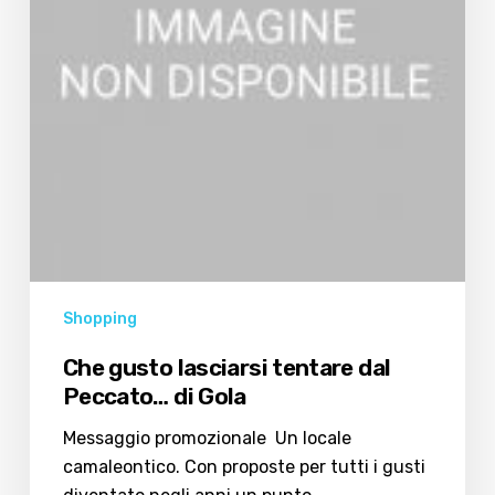
Peccato…
di
Gola
Shopping
Che gusto lasciarsi tentare dal
Peccato… di Gola
Messaggio promozionale Un locale
camaleontico. Con proposte per tutti i gusti