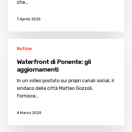
che…
7 Aprile 2025
Waterfront
Notizie
di
Ponente:
Waterfront di Ponente: gli
gli
aggiornamenti
aggiornamenti
In un video postato sui propri canali social, il
sindaco della città Matteo Gozzoli,
fornisce…
4 Marzo 2025