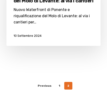
del Molo di Levante: al via i cantieri
restyling
del
Nuovo Waterfront di Ponente e
Molo
riqualificazione del Molo di Levante: al via i
di
cantieri per…
Levante:
al
10 Settembre 2024
via
i
cantieri
Previous
1
2