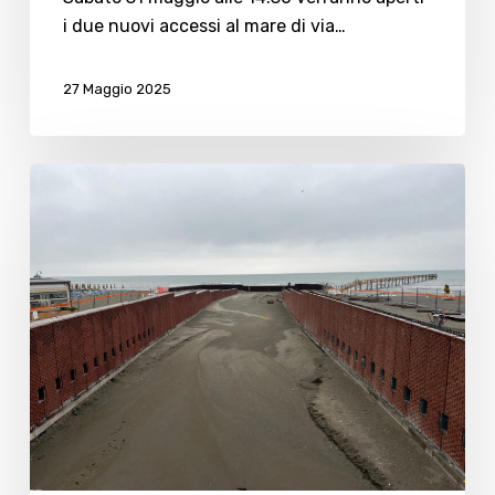
i due nuovi accessi al mare di via…
27 Maggio 2025
Waterfront
di
Ponente:
avanzano
i
lavori