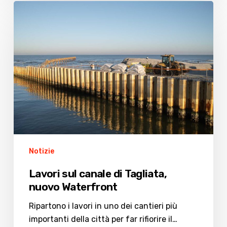
Lavori
sul
canale
di
Tagliata,
nuovo
Waterfront
Notizie
Lavori sul canale di Tagliata,
nuovo Waterfront
Ripartono i lavori in uno dei cantieri più
importanti della città per far rifiorire il…