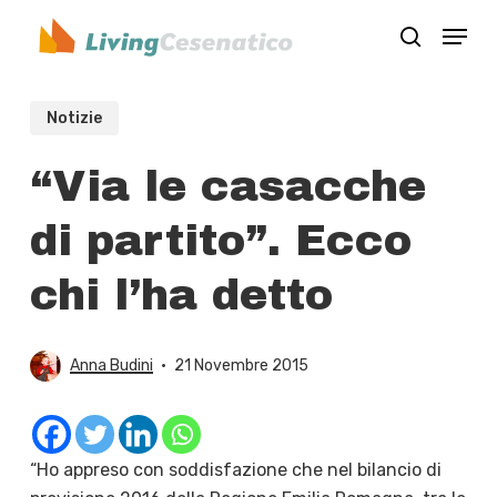
Skip
Menu
to
search
Close
main
Menu
content
Notizie
“Via le casacche
di partito”. Ecco
chi l’ha detto
Anna Budini
21 Novembre 2015
“Ho appreso con soddisfazione che nel bilancio di