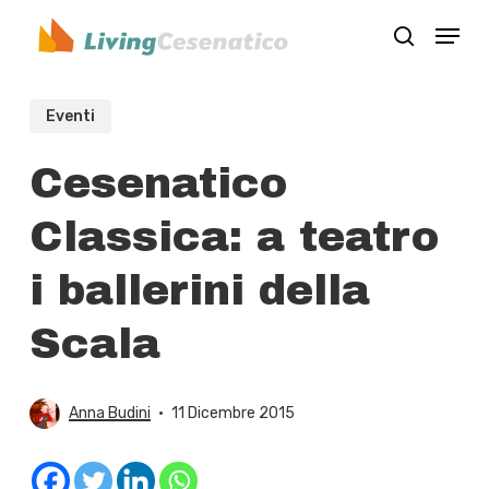
Skip
Menu
to
search
Close
main
Menu
content
Eventi
Cesenatico
Classica: a teatro
i ballerini della
Scala
Anna Budini
11 Dicembre 2015