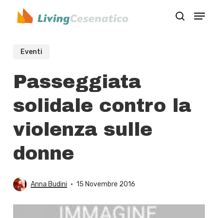
Skip
Menu
to
search
Close
main
Menu
content
Eventi
Passeggiata
solidale contro la
violenza sulle
donne
Anna Budini
15 Novembre 2016