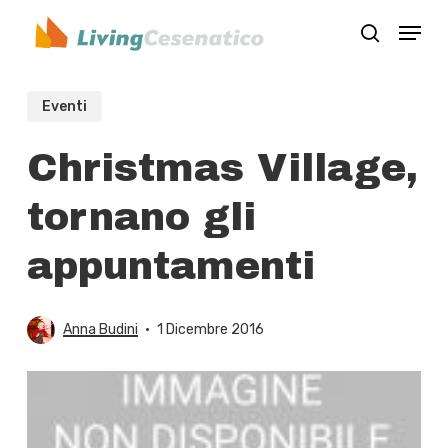
Skip
Menu
to
search
Close
main
Menu
content
Eventi
Christmas Village,
tornano gli
appuntamenti
Anna Budini
1 Dicembre 2016