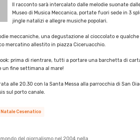
Il racconto sarà intercalato dalle melodie suonate dall
Museo di Musica Meccanica, portate fuori sede in 3 s
jingle natalizi e allegre musiche popolari.
odie meccaniche, una degustazione al cioccolato e qualche sp
ico mercatino allestito in piazza Ciceruacchio.
: prima di rientrare, tutti a portare una barchetta di carta e
e un fine settimana al mare!
erata alle 20.30 con la Santa Messa alla parrocchia di San G
s sul porto canale.
Natale Cesenatico
 mondo del giornalismo nel 2004 nella