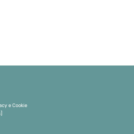
acy e Cookie
s]