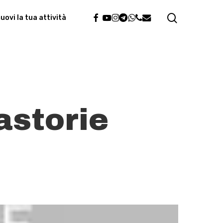
search
facebook
youtube
instagram
telegram
whatsapp
phone
email
ovi la tua attività
astorie