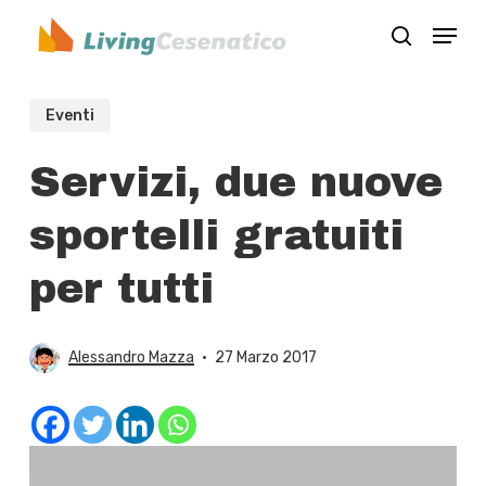
Skip
Menu
to
search
Close
main
Menu
content
Eventi
Servizi, due nuove
sportelli gratuiti
per tutti
Alessandro Mazza
27 Marzo 2017