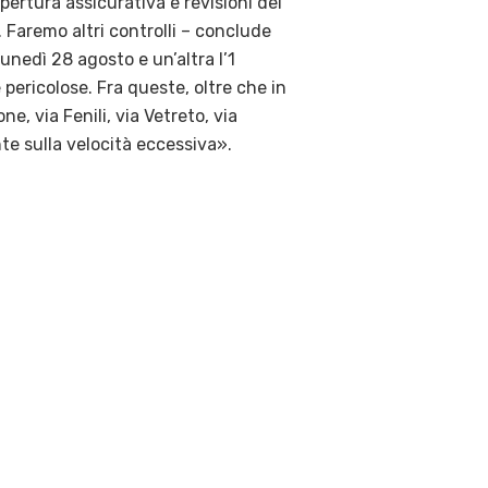
opertura assicurativa e revisioni dei
o. Faremo altri controlli – conclude
unedì 28 agosto e un’altra l’1
 pericolose. Fra queste, oltre che in
e, via Fenili, via Vetreto, via
nte sulla velocità eccessiva».