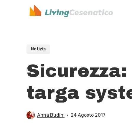
Skip
to
main
content
Notizie
Sicurezza: 
targa sys
Anna Budini
24 Agosto 2017