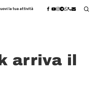
search
facebook
youtube
instagram
telegram
whatsapp
phone
email
ovi la tua attività
 arriva il