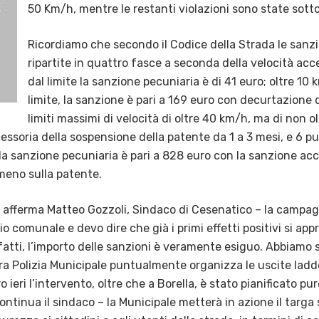
50 Km/h, mentre le restanti violazioni sono state sotto
Ricordiamo che secondo il Codice della Strada le sanzi
ripartite in quattro fasce a seconda della velocità acc
dal limite la sanzione pecuniaria è di 41 euro; oltre 1
limite, la sanzione è pari a 169 euro con decurtazione 
limiti massimi di velocità di oltre 40 km/h, ma di non o
ssoria della sospensione della patente da 1 a 3 mesi, e 6 pu
la sanzione pecuniaria è pari a 828 euro con la sanzione acc
 meno sulla patente.
afferma Matteo Gozzoli, Sindaco di Cesenatico – la campagn
io comunale e devo dire che già i primi effetti positivi si ap
fatti, l’importo delle sanzioni è veramente esiguo. Abbiamo 
stra Polizia Municipale puntualmente organizza le uscite laddo
ro ieri l’intervento, oltre che a Borella, è stato pianificato pu
ontinua il sindaco – la Municipale metterà in azione il targ