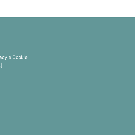
acy e Cookie
s]