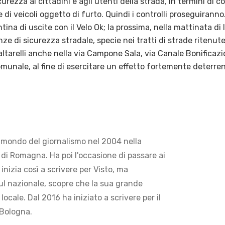
urezza ai cittadini e agli utenti della strada, in termini di c
ne di veicoli oggetto di furto. Quindi i controlli proseguirann
na di uscite con il Velo Ok; la prossima, nella mattinata di l
e di sicurezza stradale, specie nei tratti di strade ritenute
ltarelli anche nella via Campone Sala, via Canale Bonificazion
 comunale, al fine di esercitare un effetto fortemente deterre
 mondo del giornalismo nel 2004 nella
di Romagna. Ha poi l'occasione di passare ai
 inizia così a scrivere per Visto, ma
ul nazionale, scopre che la sua grande
locale. Dal 2016 ha iniziato a scrivere per il
 Bologna.