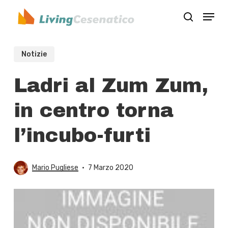
Skip
Menu
to
search
Close
main
Menu
content
Notizie
Ladri al Zum Zum,
in centro torna
l’incubo-furti
Mario Pugliese
7 Marzo 2020