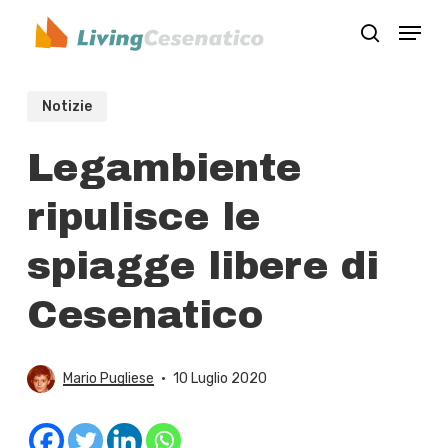
Skip
Menu
to
search
Close
main
Menu
content
Notizie
Legambiente
ripulisce le
spiagge libere di
Cesenatico
Mario Pugliese
10 Luglio 2020