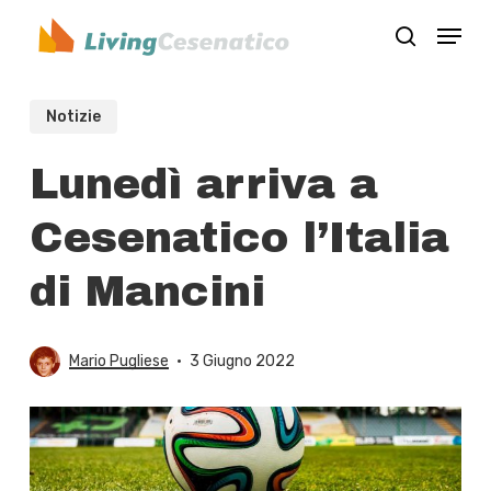
Skip
Menu
to
search
Close
main
Menu
content
Notizie
Lunedì arriva a
Cesenatico l’Italia
di Mancini
Mario Pugliese
3 Giugno 2022