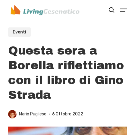
Skip
Menu
to
search
Close
main
Menu
content
Eventi
Questa sera a
Borella riflettiamo
con il libro di Gino
Strada
Mario Pugliese
6 Ottobre 2022