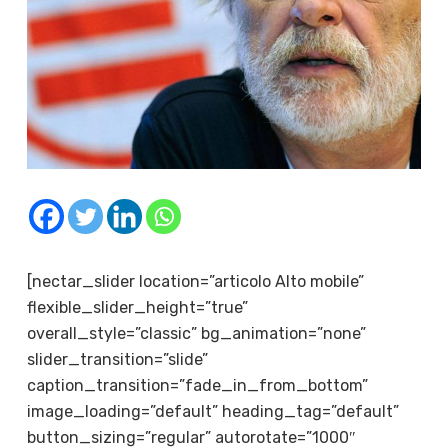
[nectar_slider location=”articolo Alto mobile”
flexible_slider_height=”true”
overall_style=”classic” bg_animation=”none”
slider_transition=”slide”
caption_transition=”fade_in_from_bottom”
image_loading=”default” heading_tag=”default”
button_sizing=”regular” autorotate=”1000″