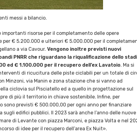
enti messi a bilancio.
 importanti risorse per il completamento delle opere
te per € 5.200.000 e ulteriori € 5.000.000 per il completame
agellano a via Cavour.
Vengono inoltre previsti nuovi
i bandi PNRR che riguardano la riqualificazione dello stad
0 ed € 1.100.000 per il recupero dell’ex Lavatoio
. Ma si
erventi di ricucitura delle piste ciclabili per un totale di ci
on Minzoni, via Manin e zona stazione che si vanno ad
lla ciclovia sul Pisciatello ed a quello in progettazione sul
 di più il territorio in chiave sostenibile. Infine, per
io sono previsti € 500.000,00 per ogni anno per finanziare
a sugli edifici pubblici. Il 2023 sarà anche l’anno delle nuove
mare di Levante con piazza Marconi, e piazza Volta e nel 2
corso di idee per il recupero dell’area Ex Nuit».