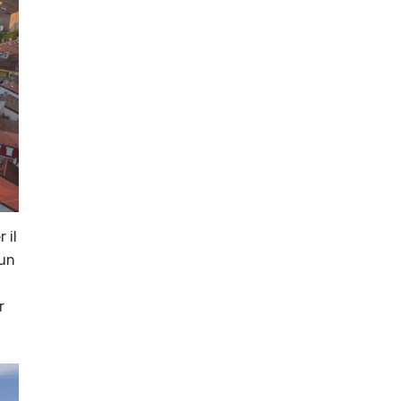
 il
 un
r