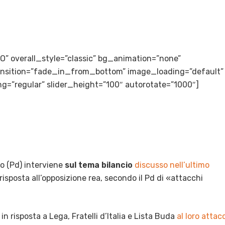
LTO” overall_style=”classic” bg_animation=”none”
transition=”fade_in_from_bottom” image_loading=”default”
g=”regular” slider_height=”100″ autorotate=”1000″]
o (Pd) interviene
sul tema bilancio
discusso nell’ultimo
isposta all’opposizione rea, secondo il Pd di «attacchi
in risposta a Lega, Fratelli d’Italia e Lista Buda
al loro attac