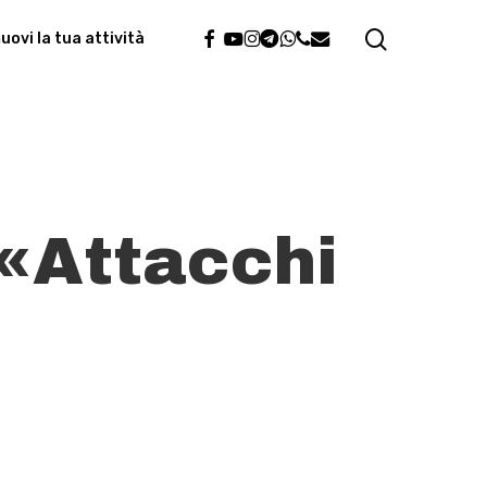
search
facebook
youtube
instagram
telegram
whatsapp
phone
email
ovi la tua attività
 «Attacchi