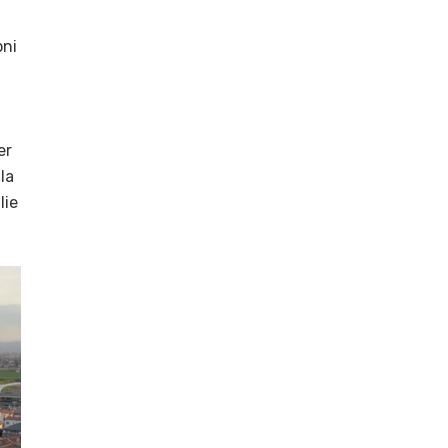
oni
er
la
lie