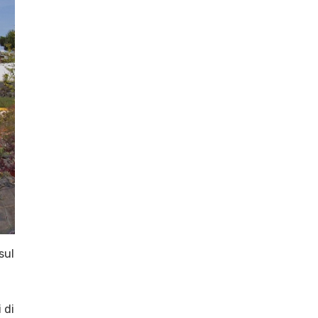
sul
a
 di