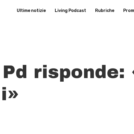
Ultime notizie
Living Podcast
Rubriche
Promu
l Pd risponde:
i»