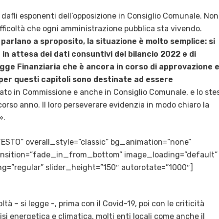
 dafli esponenti dell’opposizione in Consiglio Comunale. Non
ficoltà che ogni amministrazione pubblica sta vivendo.
i parlano a sproposito, la situazione è molto semplice: si
 in attesa dei dati consuntivi del bilancio 2022 e di
egge Finanziaria che è ancora in corso di approvazione 
er questi capitoli sono destinate ad essere
ato in Commissione e anche in Consiglio Comunale, e lo ste
orso anno. Il loro perseverare evidenzia in modo chiaro la
».
TESTO” overall_style=”classic” bg_animation=”none”
transition=”fade_in_from_bottom” image_loading=”default”
g=”regular” slider_height=”150″ autorotate=”1000″]
tà – si legge -, prima con il Covid-19, poi con le criticità
isi energetica e climatica, molti enti locali come anche il