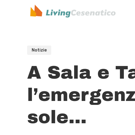
Skip
to
main
content
Notizie
A Sala e Ta
l’emergenza
sole…