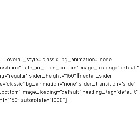
to 1″ overall_style=”classic” bg_animation=”none”
transition=”fade_in_from_bottom” image_loading=”default”
g=”regular” slider_height=”150″][nectar_slider
le=”classic” bg_animation=”none” slider_transition=”slide”
bottom” image_loading=”default” heading_tag=”default”
ght=”150″ autorotate=”1000″]