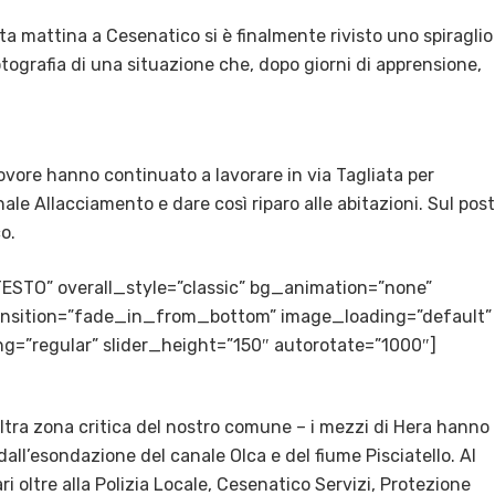
sta mattina a Cesenatico si è finalmente rivisto uno spiraglio
otografia di una situazione che, dopo giorni di apprensione,
vore hanno continuato a lavorare in via Tagliata per
ale Allacciamento e dare così riparo alle abitazioni. Sul pos
o.
TESTO” overall_style=”classic” bg_animation=”none”
transition=”fade_in_from_bottom” image_loading=”default”
g=”regular” slider_height=”150″ autorotate=”1000″]
altra zona critica del nostro comune – i mezzi di Hera hanno
ti dall’esondazione del canale Olca e del fiume Pisciatello. Al
ari oltre alla Polizia Locale, Cesenatico Servizi, Protezione