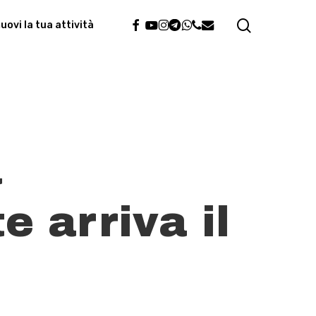
search
facebook
youtube
instagram
telegram
whatsapp
phone
email
ovi la tua attività
a
e arriva il