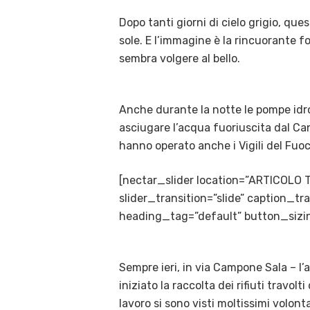
Dopo tanti giorni di cielo grigio, que
sole. E l’immagine è la rincuorante f
sembra volgere al bello.
Anche durante la notte le pompe idro
asciugare l’acqua fuoriuscita dal Can
hanno operato anche i Vigili del Fuoc
[nectar_slider location=”ARTICOLO 
slider_transition=”slide” caption_
heading_tag=”default” button_sizin
Sempre ieri, in via Campone Sala – l’
iniziato la raccolta dei rifiuti travol
lavoro si sono visti moltissimi volont