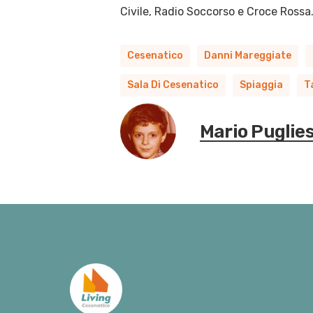
Civile, Radio Soccorso e Croce Rossa
Cesenatico
Danni Mareggiate
Sala Di Cesenatico
Spiaggia
T
Mario Puglie