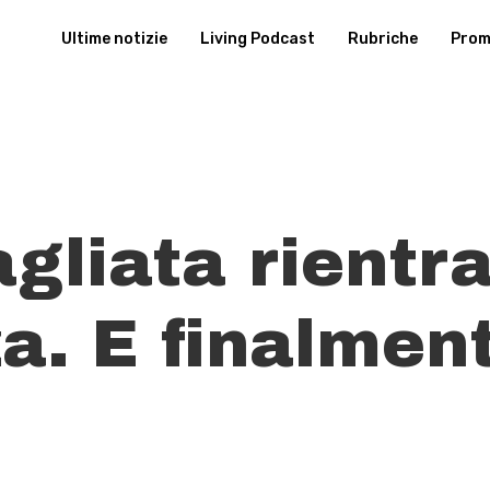
Ultime notizie
Living Podcast
Rubriche
Promu
gliata rientr
. E finalment