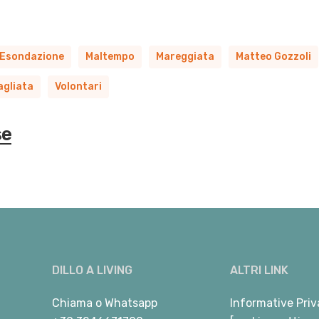
.
Esondazione
Maltempo
Mareggiata
Matteo Gozzoli
agliata
Volontari
se
DILLO A LIVING
ALTRI LINK
Chiama
o
Whatsapp
Informative Priv