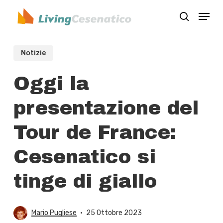
Skip
Menu
to
search
Close
main
Menu
content
Notizie
Oggi la
presentazione del
Tour de France:
Cesenatico si
tinge di giallo
Mario Pugliese
25 Ottobre 2023