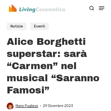
Skip
Menu
to
search
Close
main
Menu
content
Notizie
Eventi
Alice Borghetti
superstar: sarà
“Carmen” nel
musical “Saranno
Famosi”
Mario Pugliese
29 Dicembre 2023