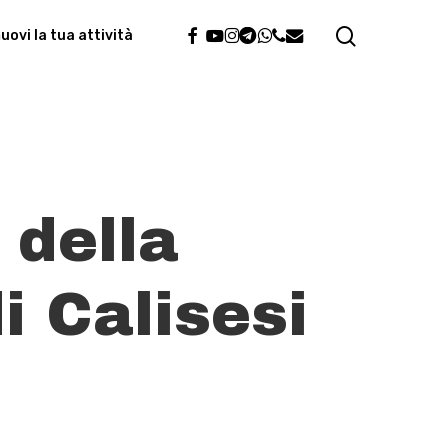
search
facebook
youtube
instagram
telegram
whatsapp
phone
email
ovi la tua attività
 della
i Calisesi