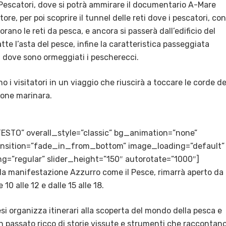
 Pescatori, dove si potrà ammirare il documentario A-Mare
re, per poi scoprire il tunnel delle reti dove i pescatori, con
rano le reti da pesca, e ancora si passerà dall’edificio del
tte l’asta del pesce, infine la caratteristica passeggiata
, dove sono ormeggiati i pescherecci.
 visitatori in un viaggio che riuscirà a toccare le corde de
ione marinara.
TESTO” overall_style=”classic” bg_animation=”none”
transition=”fade_in_from_bottom” image_loading=”default”
g=”regular” slider_height=”150″ autorotate=”1000″]
della manifestazione Azzurro come il Pesce, rimarrà aperto da
10 alle 12 e dalle 15 alle 18.
si organizza itinerari alla scoperta del mondo della pesca e
n passato ricco di storie vissute e strumenti che raccontano 