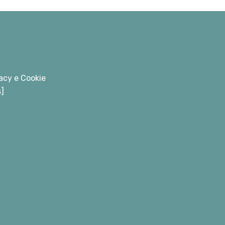
acy e Cookie
s]