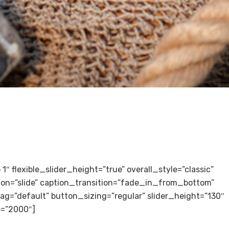
o 1″ flexible_slider_height=”true” overall_style=”classic”
ion=”slide” caption_transition=”fade_in_from_bottom”
g=”default” button_sizing=”regular” slider_height=”130″
e=”2000″]