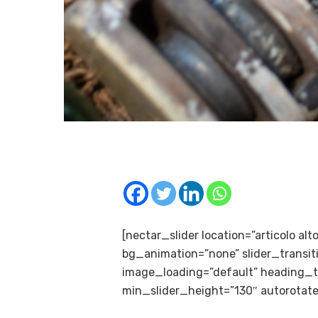
[nectar_slider location=”articolo alt
bg_animation=”none” slider_transit
image_loading=”default” heading_ta
min_slider_height=”130″ autorotat