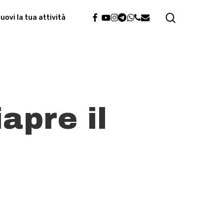
search
facebook
youtube
instagram
telegram
whatsapp
phone
email
ovi la tua attività
apre il