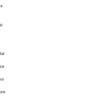
da
si
dal
ice
vo
pre