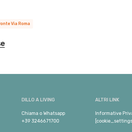
onte Via Roma
se
DILLO A LIVING
ALTRI LINK
Chiama
o
Whatsapp
Informative Priv
+39 3246671700
[cookie_setting