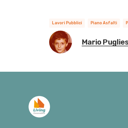
Lavori Pubblici
Piano Asfalti
P
Mario Puglie