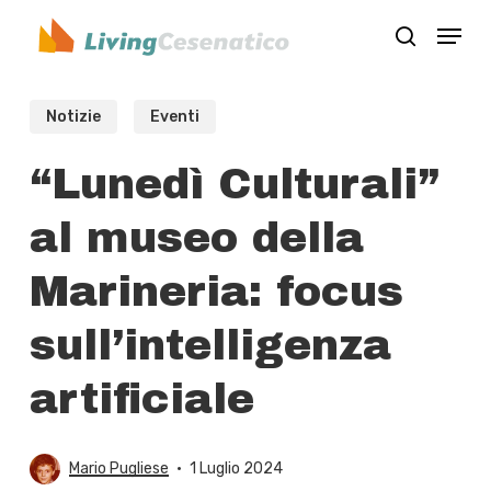
Skip
Menu
to
search
Close
main
Menu
content
Notizie
Eventi
“Lunedì Culturali”
al museo della
Marineria: focus
sull’intelligenza
artificiale
Mario Pugliese
1 Luglio 2024