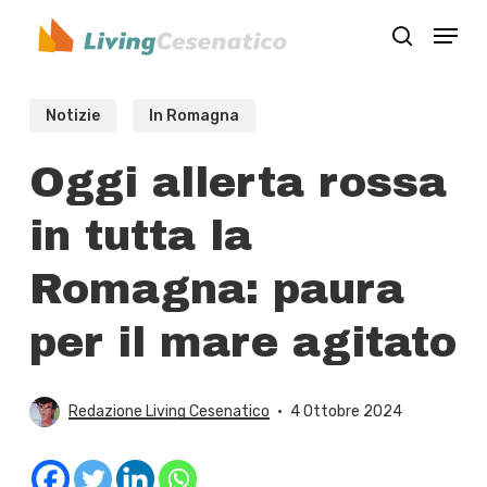
Skip
Menu
to
search
Close
main
Menu
content
Notizie
In Romagna
Oggi allerta rossa
in tutta la
Romagna: paura
per il mare agitato
Redazione Living Cesenatico
4 Ottobre 2024