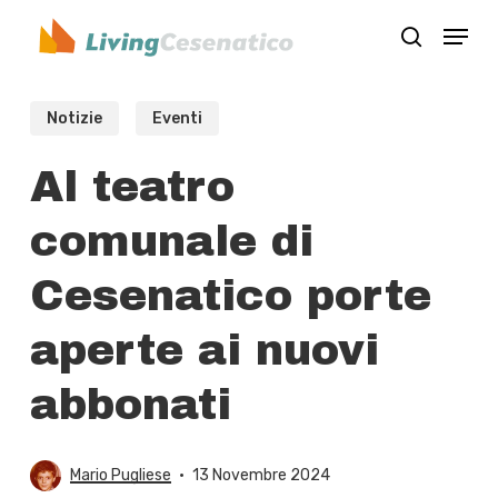
Skip
Menu
to
search
Close
main
Menu
content
Notizie
Eventi
Al teatro
comunale di
Cesenatico porte
aperte ai nuovi
abbonati
Mario Pugliese
13 Novembre 2024