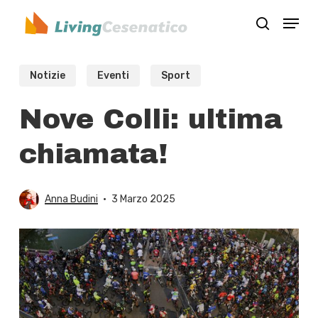
Skip
Menu
to
search
Close
main
Menu
content
Notizie
Eventi
Sport
Nove Colli: ultima
chiamata!
Anna Budini
3 Marzo 2025