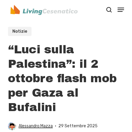
Skip
Menu
to
search
Close
main
Menu
content
Notizie
“Luci sulla
Palestina”: il 2
ottobre flash mob
per Gaza al
Bufalini
Alessandro Mazza
29 Settembre 2025