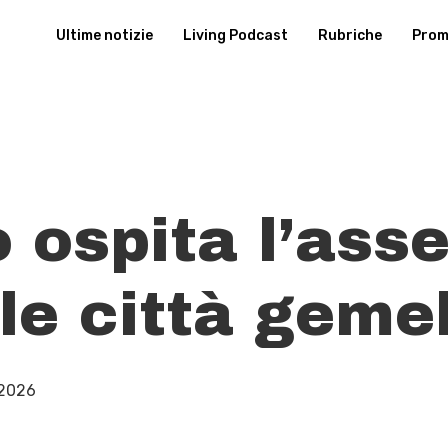
Ultime notizie
Living Podcast
Rubriche
Promu
 ospita l’ass
le città geme
 2026