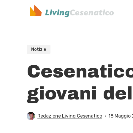
Skip
to
main
content
Notizie
Cesenatico
giovani del
Redazione Living Cesenatico
18 Maggio