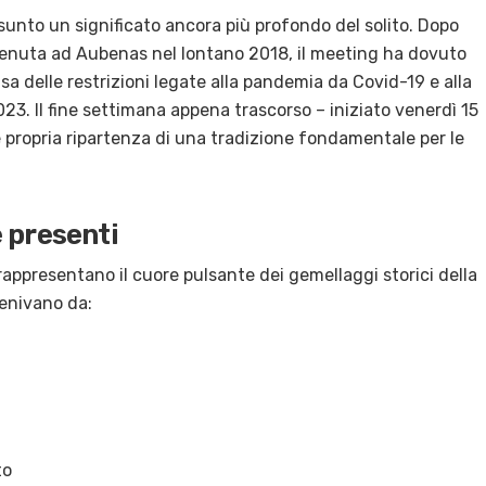
unto un significato ancora più profondo del solito
.
Dopo
a tenuta ad Aubenas nel lontano 2018, il meeting ha dovuto
a delle restrizioni legate alla pandemia da Covid-19 e alla
2023
.
Il fine settimana appena trascorso – iniziato venerdì 15
 propria ripartenza di una tradizione fondamentale per le
 presenti
 rappresentano il cuore pulsante dei gemellaggi storici della
venivano da:
to