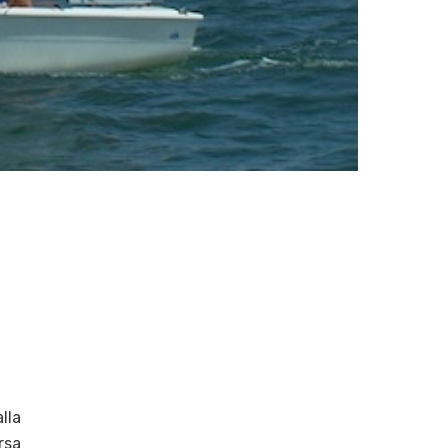
lla
rsa