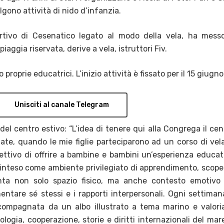
gono attività di nido d’infanzia.
ortivo di Cesenatico legato al modo della vela, ha mess
piaggia riservata, derive a vela, istruttori Fiv.
proprie educatrici. L’inizio attività è fissato per il 15 giugno
Unisciti al canale Telegram
del centro estivo: “L’idea di tenere qui alla Congrega il cen
te, quando le mie figlie parteciparono ad un corso di vela,
ettivo di offrire a bambine e bambini un’esperienza educat
, inteso come ambiente privilegiato di apprendimento, scope
enta non solo spazio fisico, ma anche contesto emotivo
mentare sé stessi e i rapporti interpersonali. Ogni settiman
compagnata da un albo illustrato a tema marino e valoria
logia, cooperazione, storie e diritti internazionali del mare.