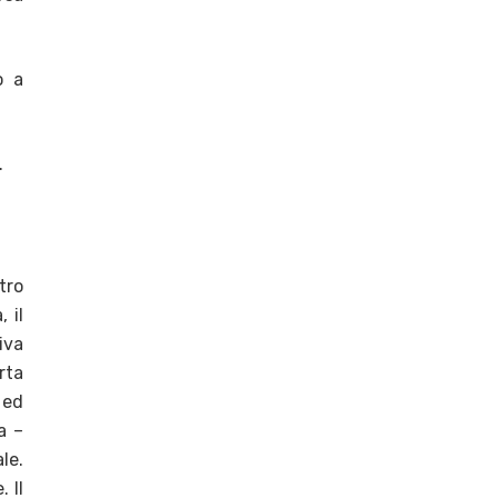
o a
.
tro
 il
iva
rta
 ed
a –
le.
 Il