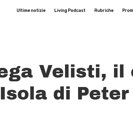
Ultime notizie
Living Podcast
Rubriche
Promu
ga Velisti, il
’Isola di Pete