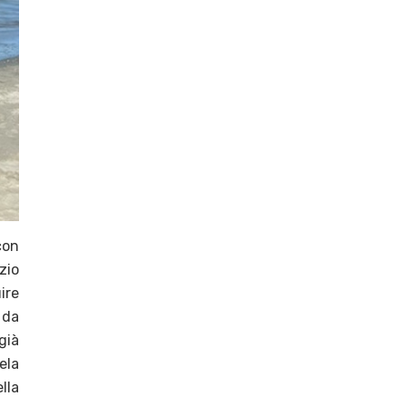
con
zio
ire
 da
già
ela
lla