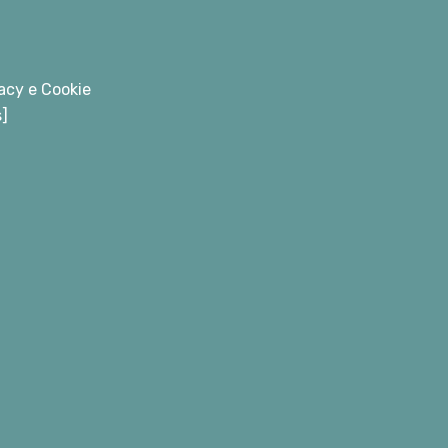
acy e Cookie
s]