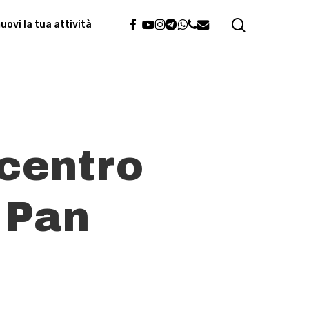
search
facebook
youtube
instagram
telegram
whatsapp
phone
email
ovi la tua attività
 centro
r Pan