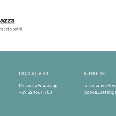
Mazza
racci vostri!
DILLO A LIVING
ALTRI LINK
Chiama
o
Whatsapp
Informative Priv
+39 3246671700
[cookie_setting