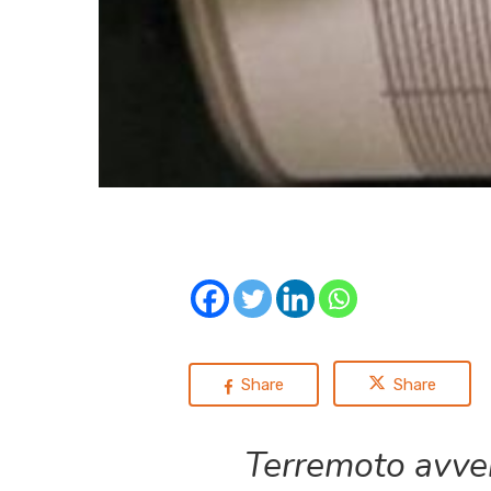
Share
Share
Terremoto avvert