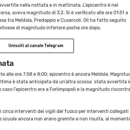
vertite nella nottata e in mattinata. L’epicentro è nel
corsa, aveva magnitudo di 3.2. Si è verificato alle ore 01:51 a
ese tra Meldola, Predappio e Cusercoli. Gli ha fatto seguito
rlivese di magnitudo inferiore poche ore dopo.
Unisciti al canale Telegram
nata
e alle ore 7:58 e 8:00; epicentro è ancora Meldola. Magnitu
ultima è stata anticipata da un’altra scossa stata avvertita i
o caso l’epicentro era a Forlimpopoli e la magnitudo riscontr
irca interventi dei vigili del fuoco per interventi collegati
e scuole ancora non erano gremite e non risulta, al moment