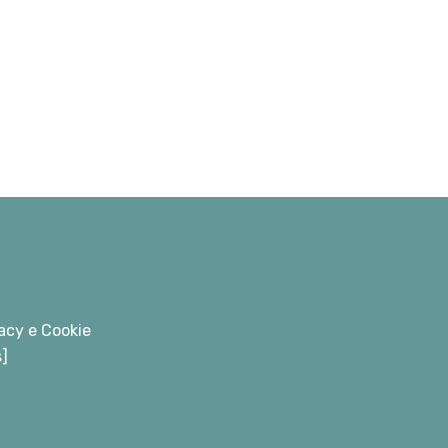
acy e Cookie
s]