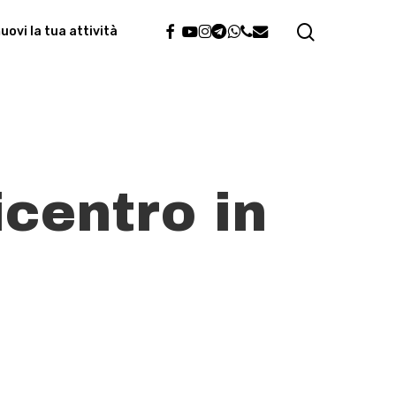
search
facebook
youtube
instagram
telegram
whatsapp
phone
email
ovi la tua attività
centro in