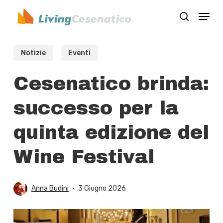
Skip
Menu
to
search
Close
main
Menu
content
Notizie
Eventi
Cesenatico brinda:
successo per la
quinta edizione del
Wine Festival
Anna Budini
3 Giugno 2026