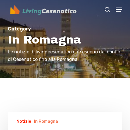
Skip
Menu
to
search
Close
main
Menu
content
Category
In Romagna
Le notizie di livingcesenatico che escono dai confini
di Cesenatico fino alla Romagna
L’ex
Notizie
In Romagna
assessore