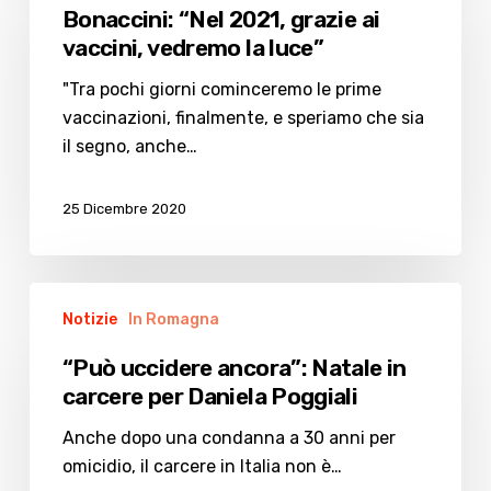
2021,
Bonaccini: “Nel 2021, grazie ai
grazie
vaccini, vedremo la luce”
ai
vaccini,
"Tra pochi giorni cominceremo le prime
vedremo
vaccinazioni, finalmente, e speriamo che sia
la
il segno, anche…
luce”
25 Dicembre 2020
“Può
Notizie
In Romagna
uccidere
ancora”:
“Può uccidere ancora”: Natale in
Natale
carcere per Daniela Poggiali
in
carcere
Anche dopo una condanna a 30 anni per
per
omicidio, il carcere in Italia non è…