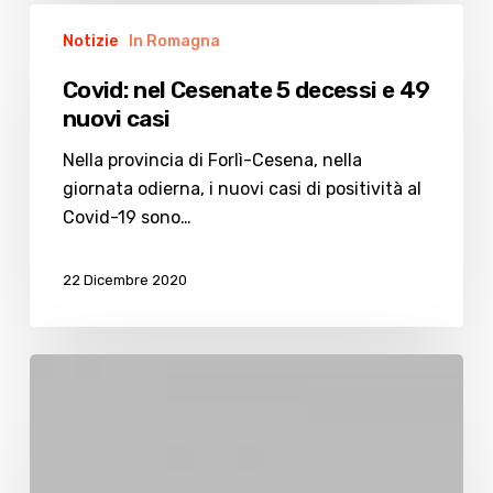
Covid:
Notizie
In Romagna
nel
Cesenate
Covid: nel Cesenate 5 decessi e 49
5
nuovi casi
decessi
e
Nella provincia di Forlì-Cesena, nella
49
giornata odierna, i nuovi casi di positività al
nuovi
Covid-19 sono…
casi
22 Dicembre 2020
Consoliamoci
col
meteo:
sarà
un