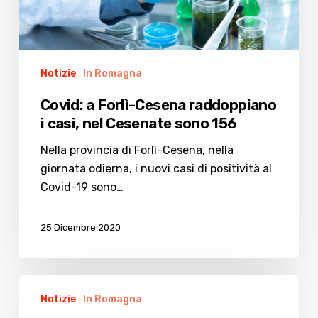
nel
Cesenate
sono
156
Notizie
In Romagna
Covid: a Forlì-Cesena raddoppiano
i casi, nel Cesenate sono 156
Nella provincia di Forlì-Cesena, nella
giornata odierna, i nuovi casi di positività al
Covid-19 sono…
25 Dicembre 2020
Bonaccini:
Notizie
In Romagna
“Nel