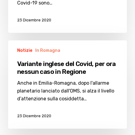
Romagna
Covid-19 sono…
che
nel
23 Dicembre 2020
Cesenate
Variante
Notizie
In Romagna
inglese
del
Variante inglese del Covid, per ora
Covid,
nessun caso in Regione
per
ora
Anche in Emilia-Romagna, dopo l'allarme
nessun
planetario lanciato dall'OMS, si alza il livello
caso
d’attenzione sulla cosiddetta…
in
Regione
23 Dicembre 2020