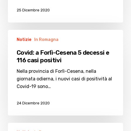
Daniela
Poggiali
25 Dicembre 2020
Covid:
Notizie
In Romagna
a
Forlì-
Covid: a Forlì-Cesena 5 decessi e
Cesena
116 casi positivi
5
decessi
Nella provincia di Forlì-Cesena, nella
e
giornata odierna, i nuovi casi di positività al
116
Covid-19 sono…
casi
positivi
24 Dicembre 2020
Il