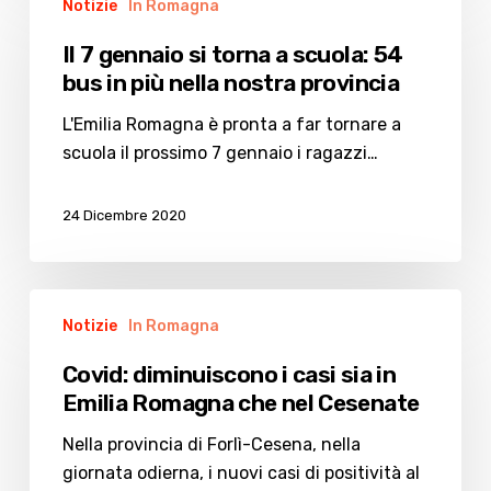
Notizie
In Romagna
7
gennaio
Il 7 gennaio si torna a scuola: 54
si
bus in più nella nostra provincia
torna
a
L'Emilia Romagna è pronta a far tornare a
scuola:
scuola il prossimo 7 gennaio i ragazzi…
54
bus
24 Dicembre 2020
in
più
nella
Covid:
nostra
Notizie
In Romagna
diminuiscono
provincia
i
Covid: diminuiscono i casi sia in
casi
Emilia Romagna che nel Cesenate
sia
in
Nella provincia di Forlì-Cesena, nella
Emilia
giornata odierna, i nuovi casi di positività al