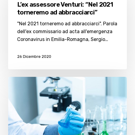
Venturi:
L’ex assessore Venturi: “Nel 2021
“Nel
torneremo ad abbracciarci”
2021
torneremo
"Nel 2021 torneremo ad abbracciarci". Parola
ad
dell'ex commissario ad acta all'emergenza
abbracciarci”
Coronavirus in Emilia-Romagna, Sergio…
26 Dicembre 2020
Covid:
a
Forlì-
Cesena
raddoppiano
i
casi,