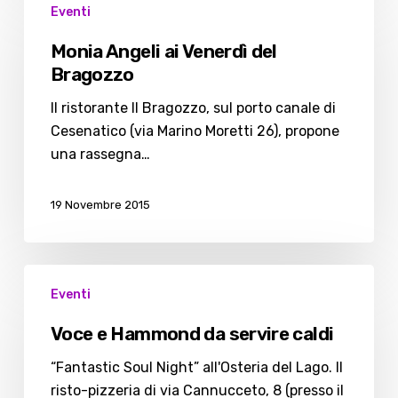
Eventi
Angeli
ai
Monia Angeli ai Venerdì del
Venerdì
Bragozzo
del
Bragozzo
Il ristorante Il Bragozzo, sul porto canale di
Cesenatico (via Marino Moretti 26), propone
una rassegna…
19 Novembre 2015
Voce
Eventi
e
Hammond
Voce e Hammond da servire caldi
da
servire
“Fantastic Soul Night” all'Osteria del Lago. Il
caldi
risto-pizzeria di via Cannucceto, 8 (presso il