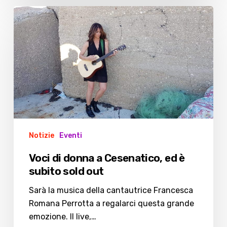
Voci
di
donna
a
Cesenatico,
ed
è
subito
sold
out
Notizie
Eventi
Voci di donna a Cesenatico, ed è
subito sold out
Sarà la musica della cantautrice Francesca
Romana Perrotta a regalarci questa grande
emozione. Il live,…