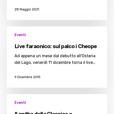
28 Maggio 2021
Live
Eventi
faraonico:
sul
Live faraonico: sul palco i Cheope
palco
i
Ad appena un mese dal debutto all'Osteria
Cheope
del Lago, venerdì 11 dicembre torna il live…
9 Dicembre 2015
Il
Eventi
gotha
della
Il gotha della Classica a