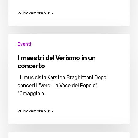
New
Orleans
26 Novembre 2015
I
Eventi
maestri
del
I maestri del Verismo in un
Verismo
concerto
in
un
Il musicista Karsten Braghittoni Dopo i
concerto
concerti "Verdi: la Voce del Popolo",
"Omaggio a…
20 Novembre 2015
Monia