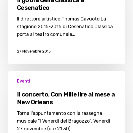
Classica
Cesenatico
a
Cesenatico
Il direttore artistico Thomas Cavuoto La
stagione 2015-2016 di Cesenatico Classica
porta al teatro comunale…
27 Novembre 2015
Il
Eventi
concerto.
Con
Il concerto. Con Mille lire al mese a
Mille
New Orleans
lire
al
Torna l'appuntamento con la rassegna
mese
musicale "I Venerdì del Bragozzo". Venerdì
a
27 novembre (ore 21.30)…