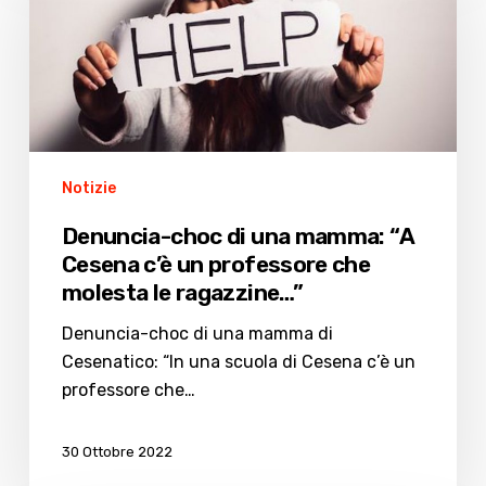
di
una
mamma:
“A
Cesena
c’è
un
Notizie
professore
che
Denuncia-choc di una mamma: “A
molesta
Cesena c’è un professore che
le
molesta le ragazzine…”
ragazzine…”
Denuncia-choc di una mamma di
Cesenatico: “In una scuola di Cesena c’è un
professore che…
30 Ottobre 2022