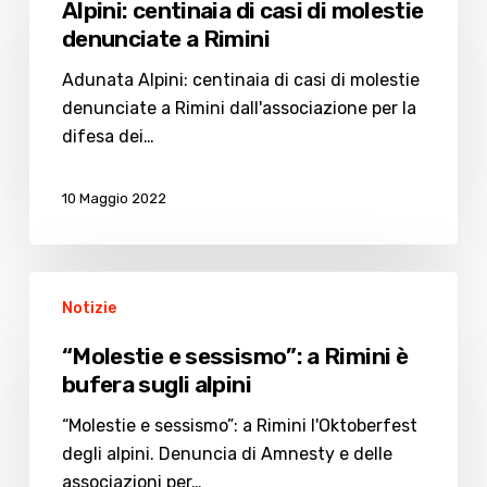
Alpini: centinaia di casi di molestie
casi
denunciate a Rimini
di
molestie
Adunata Alpini: centinaia di casi di molestie
denunciate
denunciate a Rimini dall'associazione per la
a
difesa dei…
Rimini
10 Maggio 2022
“Molestie
Notizie
e
sessismo”:
“Molestie e sessismo”: a Rimini è
a
bufera sugli alpini
Rimini
è
“Molestie e sessismo”: a Rimini l'Oktoberfest
bufera
degli alpini. Denuncia di Amnesty e delle
sugli
associazioni per…