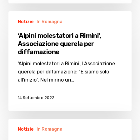
‘Alpini
Notizie
In Romagna
molestatori
a
‘Alpini molestatori a Rimini’,
Rimini’,
Associazione querela per
Associazione
diffamazione
querela
per
'Alpini molestatori a Rimini', l'Associazione
diffamazione
querela per diffamazione: "E siamo solo
all'inizio". Nel mirino un…
14 Settembre 2022
Alpini:
Notizie
In Romagna
centinaia
di