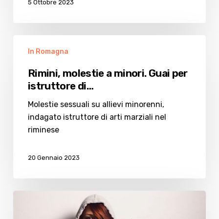
5 Ottobre 2023
Rimini,
In Romagna
molestie
a
Rimini, molestie a minori. Guai per
minori.
istruttore di…
Guai
per
Molestie sessuali su allievi minorenni,
istruttore
indagato istruttore di arti marziali nel
di…
riminese
20 Gennaio 2023
Denuncia-
choc