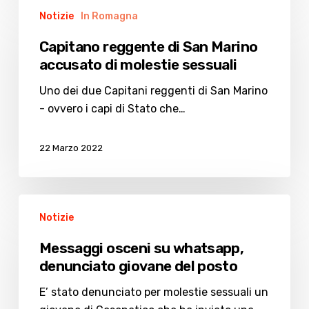
Capitano
Notizie
In Romagna
reggente
di
Capitano reggente di San Marino
San
accusato di molestie sessuali
Marino
accusato
Uno dei due Capitani reggenti di San Marino
di
- ovvero i capi di Stato che…
molestie
sessuali
22 Marzo 2022
Messaggi
Notizie
osceni
su
Messaggi osceni su whatsapp,
whatsapp,
denunciato giovane del posto
denunciato
giovane
E’ stato denunciato per molestie sessuali un