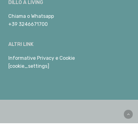
DILLO A LIVING
Chiama
o
Whatsapp
+39 3246671700
ALTRI LINK
Informative Privacy e Cookie
[cookie_settings]
facebook
youtube
instagram
telegram
whatsapp
phone
email