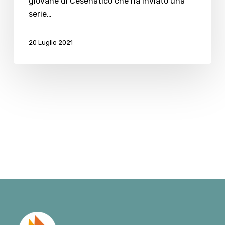
del
giovane di Cesenatico che ha inviato una
posto
serie…
20 Luglio 2021