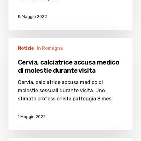
alpini
8 Maggio 2022
Cervia,
Notizie
In Romagna
calciatrice
accusa
Cervia, calciatrice accusa medico
medico
di molestie durante visita
di
molestie
Cervia, calciatrice accusa medico di
durante
molestie sessuali durante visita. Uno
visita
stimato professionista patteggia 8 mesi
1 Maggio 2022