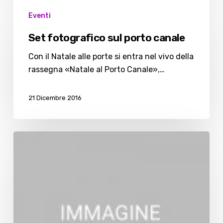
Set
Eventi
fotografico
sul
Set fotografico sul porto canale
porto
canale
Con il Natale alle porte si entra nel vivo della
rassegna «Natale al Porto Canale»,…
21 Dicembre 2016
Shopping
a
suon
di
cantastorie