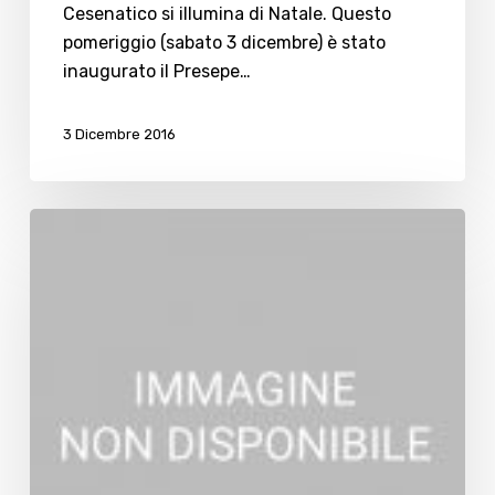
Cesenatico si illumina di Natale. Questo
pomeriggio (sabato 3 dicembre) è stato
inaugurato il Presepe…
3 Dicembre 2016
Christmas
Village,
tornano
gli
appuntamenti