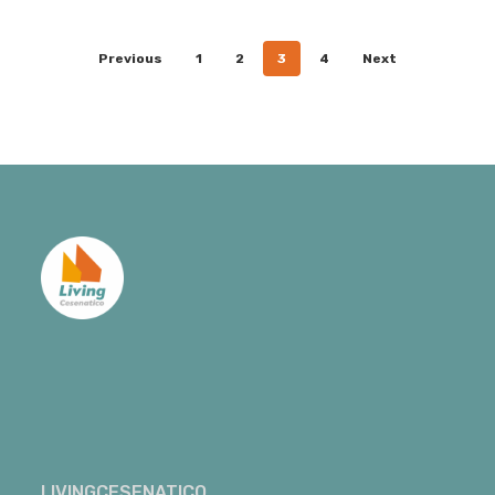
Previous
1
2
3
4
Next
LIVINGCESENATICO