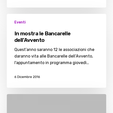
In
Eventi
mostra
le
In mostra le Bancarelle
Bancarelle
dell’Avvento
dell’Avvento
Quest’anno saranno 12 le associazioni che
daranno vita alle Bancarelle dell’Avvento,
l'appuntamento in programma giovedì…
6 Dicembre 2016
Il
Presepe
della