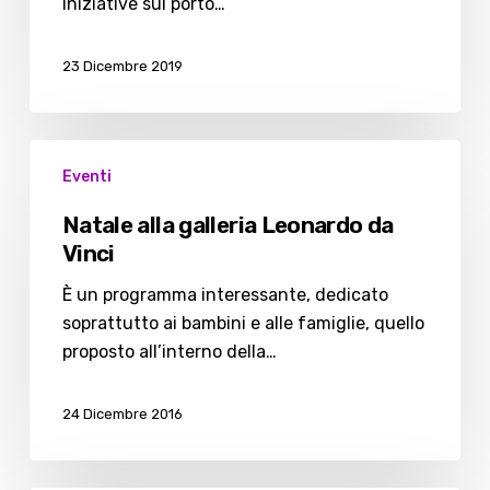
iniziative sul porto…
23 Dicembre 2019
Natale
Eventi
alla
galleria
Natale alla galleria Leonardo da
Leonardo
Vinci
da
Vinci
È un programma interessante, dedicato
soprattutto ai bambini e alle famiglie, quello
proposto all’interno della…
24 Dicembre 2016