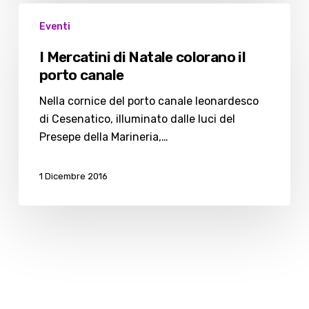
I
Eventi
Mercatini
di
I Mercatini di Natale colorano il
Natale
porto canale
colorano
il
Nella cornice del porto canale leonardesco
porto
di Cesenatico, illuminato dalle luci del
canale
Presepe della Marineria,…
1 Dicembre 2016