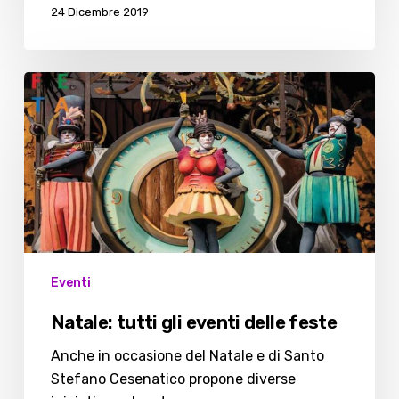
24 Dicembre 2019
Natale:
tutti
gli
eventi
delle
feste
Eventi
Natale: tutti gli eventi delle feste
Anche in occasione del Natale e di Santo
Stefano Cesenatico propone diverse