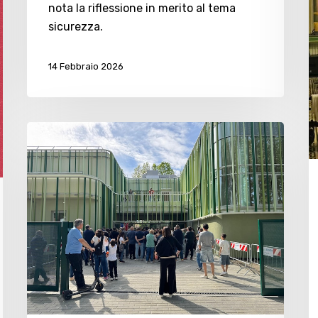
nota la riflessione in merito al tema
proprio
sicurezza.
ruolo”
14 Febbraio 2026
PD
di
Cesenatico
sulla
nuova
scuola:
“lavoro
enorme
sull’edilizia
scolastica”