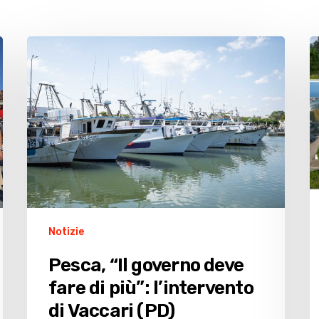
Pesca,
P
“Il
su
governo
N
deve
“
fare
c
di
il
più”:
l
l’intervento
s
di
t
Vaccari
la
(PD)
c
Notizie
d
Pesca, “Il governo deve
C
fare di più”: l’intervento
di
L
di Vaccari (PD)