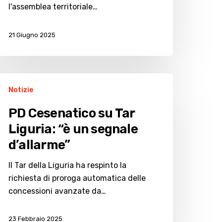
l'assemblea territoriale…
21 Giugno 2025
D
Notizie
esenatico
u
PD Cesenatico su Tar
ar
Liguria: “è un segnale
guria:
d’allarme”
n
Il Tar della Liguria ha respinto la
egnale
richiesta di proroga automatica delle
’allarme”
concessioni avanzate da…
23 Febbraio 2025