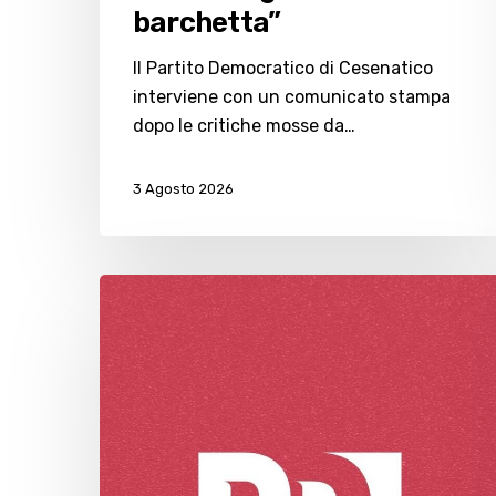
barchetta”
Il Partito Democratico di Cesenatico
interviene con un comunicato stampa
dopo le critiche mosse da…
3 Agosto 2026
Mancato
quorum
al
referendum:
il
Partito
Democratico