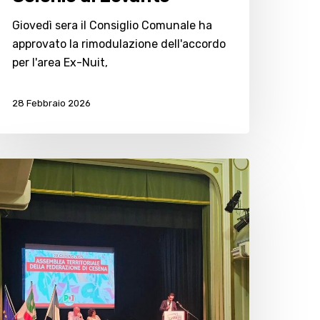
Giovedì sera il Consiglio Comunale ha
approvato la rimodulazione dell'accordo
per l'area Ex-Nuit,
28 Febbraio 2026
D,
ozzoli
roclamato
uovo
egretario
ederazione