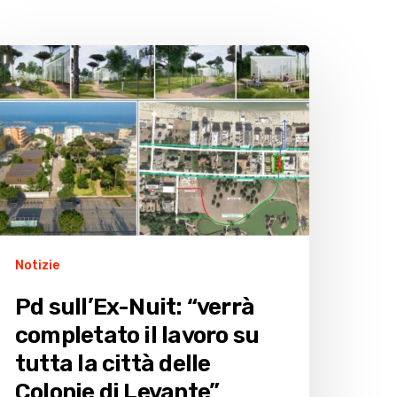
d
ll’Ex-
uit:
verrà
ompletato
avoro
u
utta
Notizie
ittà
Pd sull’Ex-Nuit: “verrà
elle
completato il lavoro su
olonie
tutta la città delle
evante”
Colonie di Levante”