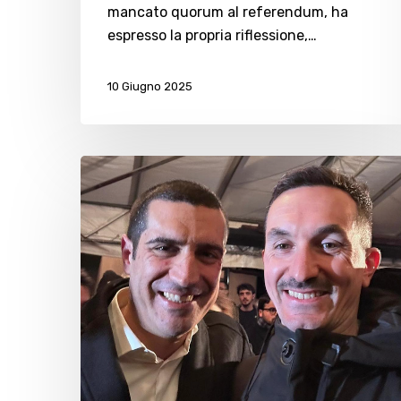
mancato quorum al referendum, ha
espresso la propria riflessione,…
10 Giugno 2025
“Il
Partito
Democratico
è
nettamente
il
primo
partito
a
Cesenatico”