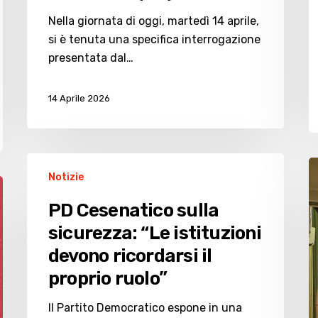
Nella giornata di oggi, martedì 14 aprile,
si è tenuta una specifica interrogazione
presentata dal…
14 Aprile 2026
PD
P
Notizie
Cesenatico
G
sulla
p
PD Cesenatico sulla
sicurezza:
n
sicurezza: “Le istituzioni
“Le
s
devono ricordarsi il
istituzioni
di
devono
proprio ruolo”
f
ricordarsi
Il Partito Democratico espone in una
il