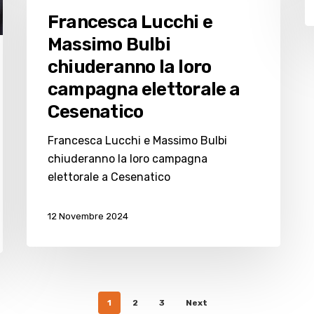
e
Francesca Lucchi e
Massimo
Massimo Bulbi
Bulbi
chiuderanno la loro
chiuderanno
la
campagna elettorale a
loro
Cesenatico
campagna
elettorale
Francesca Lucchi e Massimo Bulbi
a
chiuderanno la loro campagna
Cesenatico
elettorale a Cesenatico
12 Novembre 2024
1
2
3
Next