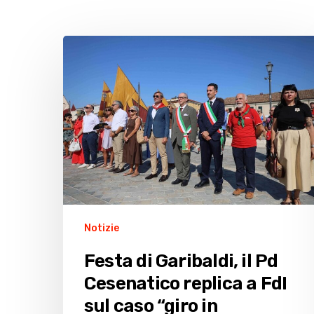
Festa
di
Garibaldi,
il
Pd
Cesenatico
replica
a
FdI
sul
caso
Notizie
“giro
Festa di Garibaldi, il Pd
in
Cesenatico replica a FdI
barchetta”
sul caso “giro in