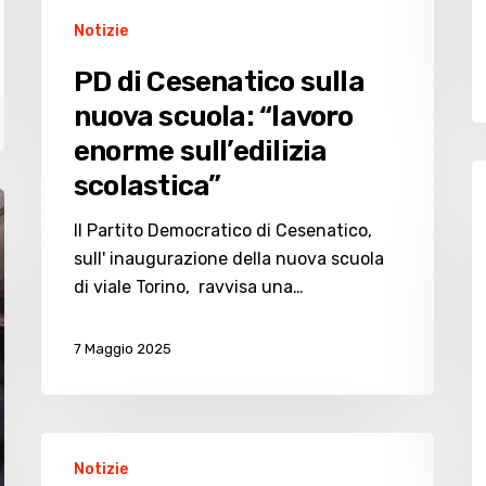
Notizie
PD di Cesenatico sulla
nuova scuola: “lavoro
enorme sull’edilizia
P
scolastica”
C
s
Il Partito Democratico di Cesenatico,
T
sull' inaugurazione della nuova scuola
Li
di viale Torino, ravvisa una…
“è
u
7 Maggio 2025
s
d
Francesca
Notizie
Lucchi