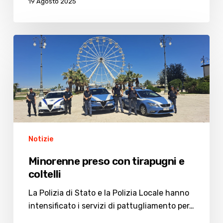
19 Agosto 2025
Minorenne
preso
con
tirapugni
e
coltelli
Notizie
Minorenne preso con tirapugni e
coltelli
La Polizia di Stato e la Polizia Locale hanno
intensificato i servizi di pattugliamento per…