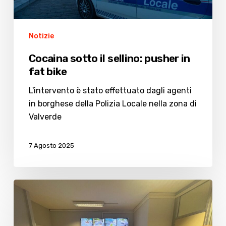
Notizie
Cocaina sotto il sellino: pusher in
fat bike
L'intervento è stato effettuato dagli agenti
in borghese della Polizia Locale nella zona di
Valverde
7 Agosto 2025
La
Polizia
Locale
di