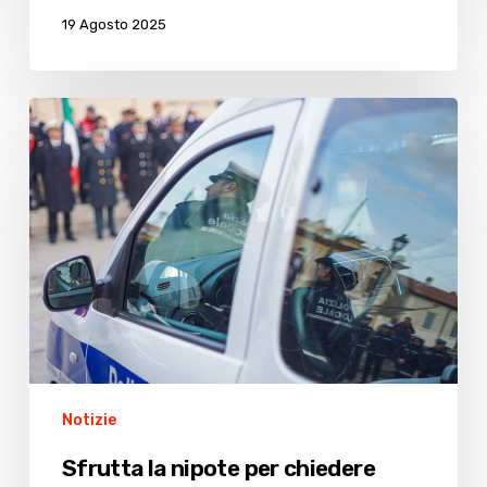
19 Agosto 2025
Sfrutta
la
nipote
per
chiedere
l’elemosina:
denunciata
Notizie
Sfrutta la nipote per chiedere