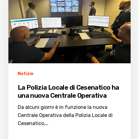
Cesenatico
ha
una
nuova
Centrale
Operativa
Notizie
La Polizia Locale di Cesenatico ha
una nuova Centrale Operativa
Da alcuni giorni è in funzione la nuova
Centrale Operativa della Polizia Locale di
Cesenatico,…