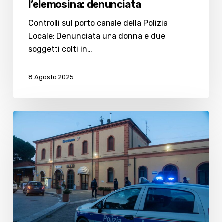
l’elemosina: denunciata
Controlli sul porto canale della Polizia
Locale: Denunciata una donna e due
soggetti colti in…
8 Agosto 2025
Cocaina
sotto
il
sellino:
pusher
in
fat
bike