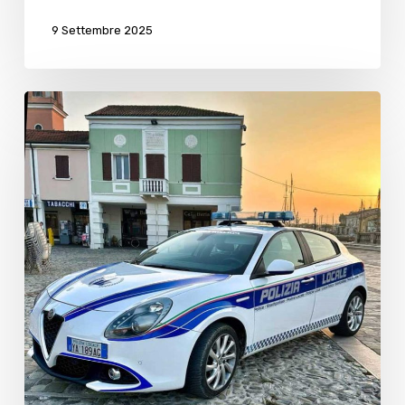
9 Settembre 2025
Minorenne
denunciato
per
spaccio