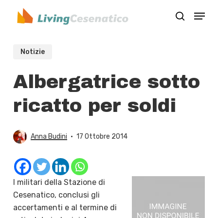
Skip
Menu
to
search
Close
main
Menu
content
Notizie
Albergatrice sotto
ricatto per soldi
Anna Budini
17 Ottobre 2014
I militari della Stazione di
Cesenatico, conclusi gli
accertamenti e al termine di