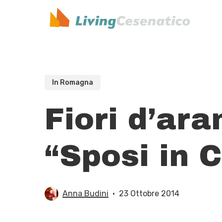
Skip
to
main
content
In Romagna
Fiori d’ar
“Sposi in 
Anna Budini
23 Ottobre 2014