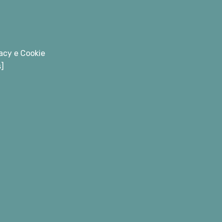
acy e Cookie
s]