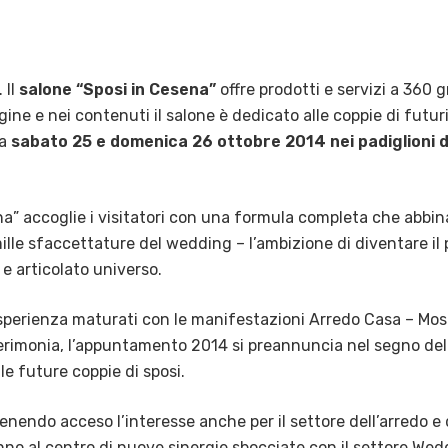
 Il
salone “Sposi in Cesena”
offre prodotti e servizi a 360 g
e e nei contenuti il salone è dedicato alle coppie di futur
ma
sabato 25 e domenica 26 ottobre 2014 nei padiglioni d
na” accoglie i visitatori con una formula completa che abbin
ille sfaccettature del wedding – l’ambizione di diventare il
e articolato universo.
sperienza maturati con le manifestazioni Arredo Casa – Most
erimonia, l’appuntamento 2014 si preannuncia nel segno del
le future coppie di sposi.
tenendo acceso l’interesse anche per il settore dell’arredo e
no al centro di nuove sinergie sbocciate con il settore Wed