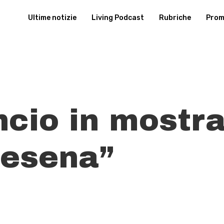
Ultime notizie
Living Podcast
Rubriche
Promu
ancio in mostr
Cesena”